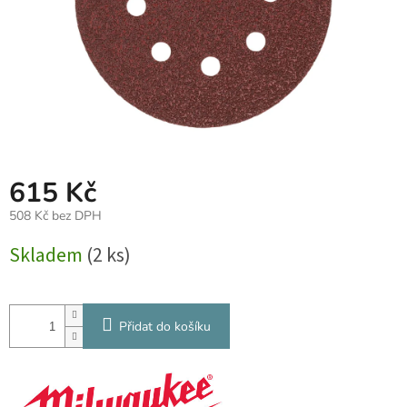
615 Kč
508 Kč bez DPH
Měrná
Skladem
(2 ks)
cena:
Přidat do košíku