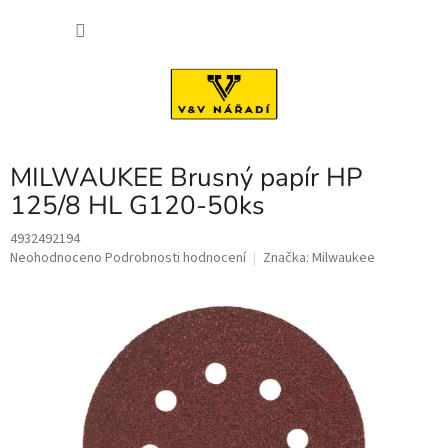
Přejít
NÁKU
na
obsah
KOŠÍK
MILWAUKEE Brusný papír HP
125/8 HL G120-50ks
4932492194
Průměrné
Neohodnoceno
Podrobnosti hodnocení
Značka:
Milwaukee
hodnocení
produktu
je
0,0
z
5
hvězdiček.