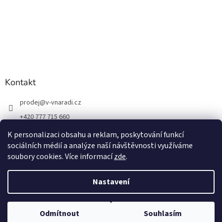
Kontakt
prodej
@
v-vnaradi.cz
+420 777 715 660
K personalizaci obsahu a reklam, poskytování funkcí
sociálních médií a analýze naší návštěvnosti využíváme
soubory cookies. Více informací
zde
.
Vytvořil Shoptet
Nastavení
Copyright 2026
V-VNÁŘADÍ
. Všechna práva vyhrazena.
Upravit
Odmítnout
Souhlasím
nastavení cookies