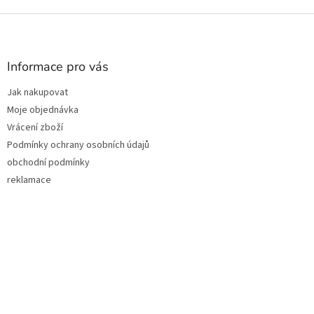
Z
á
p
a
Informace pro vás
t
Jak nakupovat
í
Moje objednávka
Vrácení zboží
Podmínky ochrany osobních údajů
obchodní podmínky
reklamace