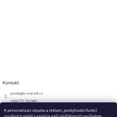
s
u
Kontakt
prodej
@
v-vnaradi.cz
+420 777 715 660
K personalizaci obsahu a reklam, poskytování funkcí
sociálních médií a analýze naší návštěvnosti využíváme