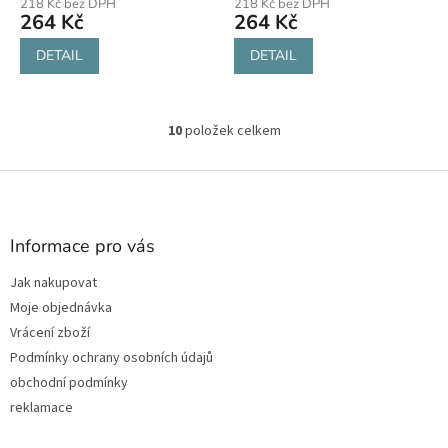
218 Kč bez DPH
218 Kč bez DPH
264 Kč
264 Kč
DETAIL
DETAIL
10
položek celkem
O
v
l
Z
á
á
d
p
a
a
Informace pro vás
c
t
í
Jak nakupovat
í
p
Moje objednávka
r
v
Vrácení zboží
k
Podmínky ochrany osobních údajů
y
obchodní podmínky
v
ý
reklamace
p
i