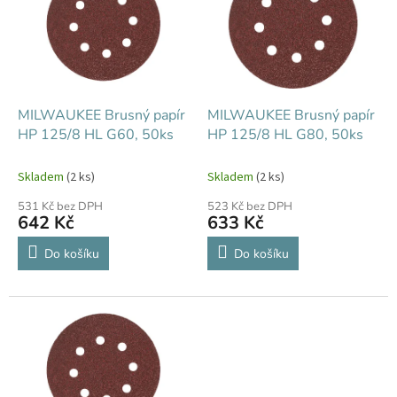
k
i
t
s
ů
p
r
o
d
MILWAUKEE Brusný papír
MILWAUKEE Brusný papír
u
HP 125/8 HL G60, 50ks
HP 125/8 HL G80, 50ks
k
t
Skladem
(2 ks)
Skladem
(2 ks)
ů
531 Kč bez DPH
523 Kč bez DPH
642 Kč
633 Kč
Do košíku
Do košíku