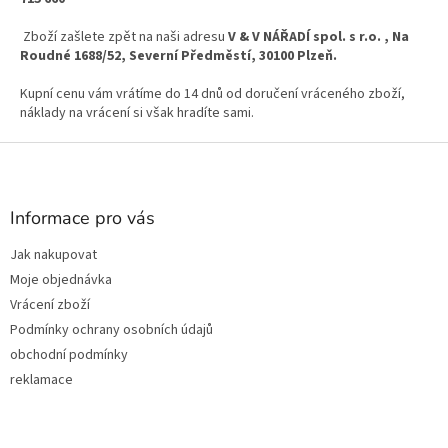
Zboží zašlete zpět na naši adresu
V & V NÁŘADÍ spol. s r.o.
, Na
Roudné 1688/52, Severní Předměstí, 30100 Plzeň.
Kupní cenu vám vrátíme do 14 dnů od doručení vráceného zboží,
náklady na vrácení si však hradíte sami.
Z
á
p
a
Informace pro vás
t
Jak nakupovat
í
Moje objednávka
Vrácení zboží
Podmínky ochrany osobních údajů
obchodní podmínky
reklamace