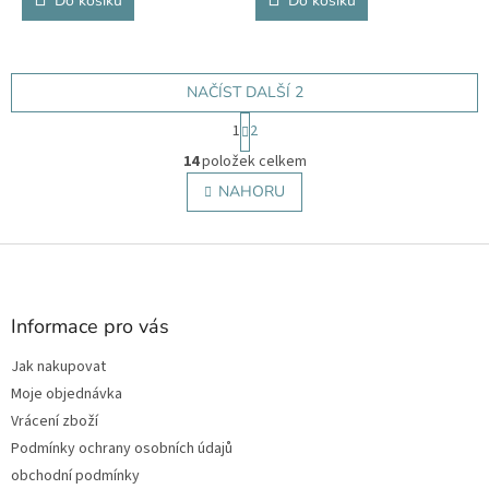
Do košíku
Do košíku
NAČÍST DALŠÍ 2
S
1
2
t
O
r
14
položek celkem
v
á
l
NAHORU
n
á
k
o
d
v
Z
a
á
c
á
n
í
p
í
p
a
Informace pro vás
r
t
v
Jak nakupovat
í
k
Moje objednávka
y
v
Vrácení zboží
ý
Podmínky ochrany osobních údajů
p
obchodní podmínky
i