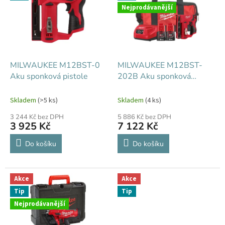
k
i
Nejprodávanější
t
s
ů
p
r
o
d
MILWAUKEE M12BST-0
MILWAUKEE M12BST-
u
Aku sponková pistole
202B Aku sponková
k
pistole
t
Skladem
(>5 ks)
Skladem
(4 ks)
ů
3 244 Kč bez DPH
5 886 Kč bez DPH
3 925 Kč
7 122 Kč
Do košíku
Do košíku
Akce
Akce
Tip
Tip
Nejprodávanější