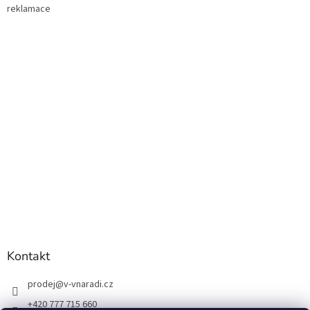
s
reklamace
u
Kontakt
prodej
@
v-vnaradi.cz
+420 777 715 660