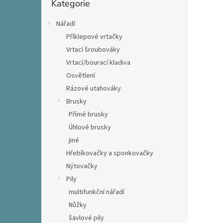
Kategorie
kategorie
Nářadí
Příklepové vrtačky
Vrtací šroubováky
Vrtací/bourací kladiva
Osvětlení
Rázové utahováky
Brusky
Přímé brusky
Úhlové brusky
jiné
Hřebíkovačky a sponkovačky
Nýtovačky
Pily
multifunkční nářadí
Nůžky
šavlové pily