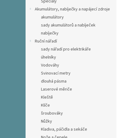
Speciály
Akumulátory, nabíječky a napájecí zdroje
akumulátory
sady akumulátorů a nabíječek
nabíječky
Ruční nářadí
sady nářadí pro elektrikáře
úhelníky
Vodováhy
Svinovací metry
dlouhá pásma
Laserové měriče
Kleště
Klíče
šroubováky
Nůžky
Kladiva, páčidla a sekáče
Nože a čepele