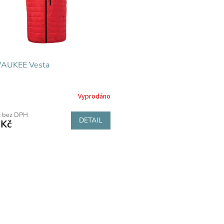
AUKEE Vesta
Vyprodáno
č bez DPH
DETAIL
 Kč
O
v
l
á
d
a
c
í