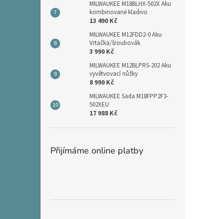
MILWAUKEE M18BLHX-502X Aku
kombinované kladivo
13 490 Kč
MILWAUKEE M12FDD2-0 Aku
Vrtačka/šroubovák
3 990 Kč
MILWAUKEE M12BLPRS-202 Aku
vyvětvovací nůžky
8 990 Kč
MILWAUKEE Sada M18FPP2F3-
502XEU
17 988 Kč
Přijímáme online platby
Přeskočit