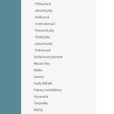
Přímočaré
okružní pily
řetězová
rozbrušovací
Ponorné pily
Stolní pily
pásové pily
Pokosové
Vytlačovací pistole
Mazací lisy
Rádia
Lasery
Sady Nářadí
Fukary/ventilátory
Vysavače
Čerpadla
Ráčny