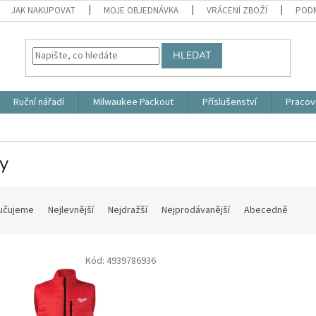
JAK NAKUPOVAT
MOJE OBJEDNÁVKA
VRÁCENÍ ZBOŽÍ
PODM
HLEDAT
Ruční nářadí
Milwaukee Packout
Příslušenství
Pracov
y
učujeme
Nejlevnější
Nejdražší
Nejprodávanější
Abecedně
Kód:
4939786936