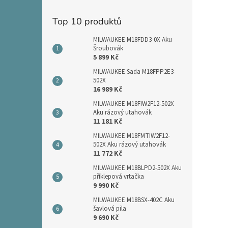
Top 10 produktů
MILWAUKEE M18FDD3-0X Aku
Šroubovák
5 899 Kč
MILWAUKEE Sada M18FPP2E3-
502X
16 989 Kč
MILWAUKEE M18FIW2F12-502X
Aku rázový utahovák
11 181 Kč
MILWAUKEE M18FMTIW2F12-
502X Aku rázový utahovák
11 772 Kč
MILWAUKEE M18BLPD2-502X Aku
příklepová vrtačka
9 990 Kč
MILWAUKEE M18BSX-402C Aku
šavlová pila
9 690 Kč