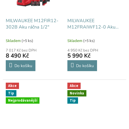
MILWAUKEE M12FIR12-
MILWAUKEE
302B Aku ráčna 1/2"
M12FRAIWF12-0 Aku
pravoúhlý rázový utahovák
1/2"
Skladem
(>5 ks)
Skladem
(>5 ks)
7 017 Kč bez DPH
4 950 Kč bez DPH
8 490 Kč
5 990 Kč
Do košíku
Do košíku
Akce
Akce
Tip
Novinka
Nejprodávanější
Tip