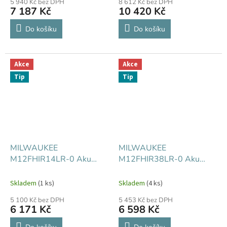
5 940 Kč bez DPH
8 612 Kč bez DPH
7 187 Kč
10 420 Kč
Do košíku
Do košíku
Akce
Akce
Tip
Tip
MILWAUKEE
MILWAUKEE
M12FHIR14LR-0 Aku
M12FHIR38LR-0 Aku
ráčna prodloužená 1/4"
3/8" ráčnový utahovák,47
Nm
Skladem
(1 ks)
Skladem
(4 ks)
5 100 Kč bez DPH
5 453 Kč bez DPH
6 171 Kč
6 598 Kč