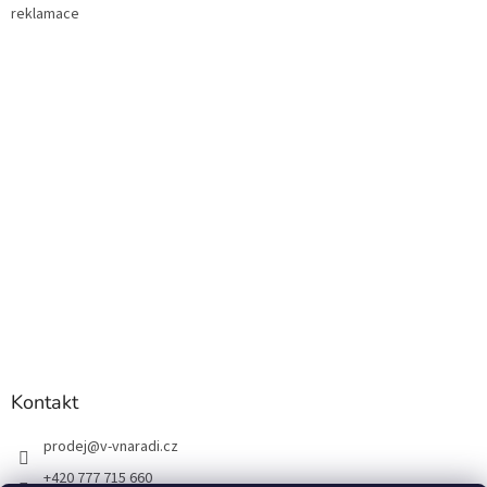
s
reklamace
u
Kontakt
prodej
@
v-vnaradi.cz
+420 777 715 660