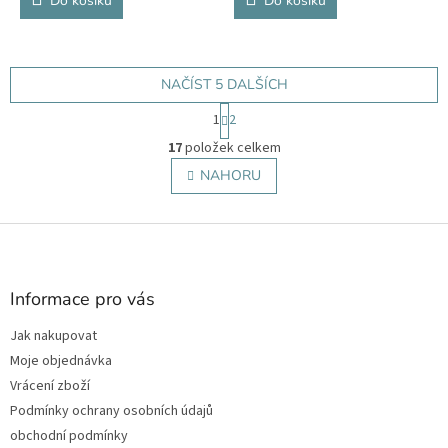
Do košíku
Do košíku
NAČÍST 5 DALŠÍCH
S
1
2
t
O
r
17
položek celkem
v
á
l
NAHORU
n
á
k
o
d
v
Z
a
á
c
á
n
í
p
í
p
a
Informace pro vás
r
t
v
Jak nakupovat
í
k
Moje objednávka
y
v
Vrácení zboží
ý
Podmínky ochrany osobních údajů
p
obchodní podmínky
i