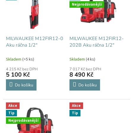
k
i
Nejprodávanější
t
s
ů
p
r
o
d
MILWAUKEE M12FIR12-0
MILWAUKEE M12FIR12-
u
Aku ráčna 1/2"
202B Aku ráčna 1/2"
k
t
Skladem
(>5 ks)
Skladem
(4 ks)
ů
4 215 Kč bez DPH
7 017 Kč bez DPH
5 100 Kč
8 490 Kč
Do košíku
Do košíku
Akce
Akce
Tip
Tip
Nejprodávanější