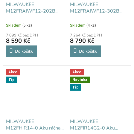
MILWAUKEE
MILWAUKEE
M12FRAIWF12-202B
M12FRAIWF12-302B
Aku pravoúhlý rázový
Aku pravoúhlý rázový
utahovák 1/2"
utahovák 1/2"
Skladem
(5 ks)
Skladem
(4 ks)
7 099 Kč bez DPH
7 264 Kč bez DPH
8 590 Kč
8 790 Kč
Do košíku
Do košíku
Akce
Akce
Tip
Novinka
Tip
MILWAUKEE
MILWAUKEE
M12FHIR14-0 Aku ráčna
M12FIR14G2-0 Aku