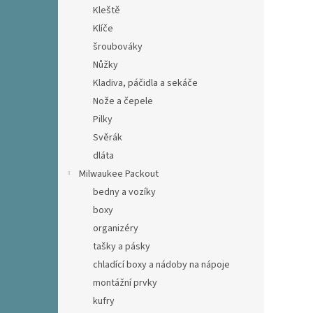
Kleště
Klíče
šroubováky
Nůžky
Kladiva, páčidla a sekáče
Nože a čepele
Pilky
Svěrák
dláta
Milwaukee Packout
bedny a vozíky
boxy
organizéry
tašky a pásky
chladící boxy a nádoby na nápoje
montážní prvky
kufry