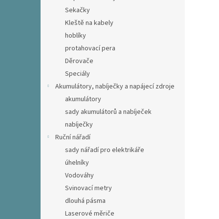
Sekačky
Kleště na kabely
hoblíky
protahovací pera
Děrovače
Speciály
Akumulátory, nabíječky a napájecí zdroje
akumulátory
sady akumulátorů a nabíječek
nabíječky
Ruční nářadí
sady nářadí pro elektrikáře
úhelníky
Vodováhy
Svinovací metry
dlouhá pásma
Laserové měriče