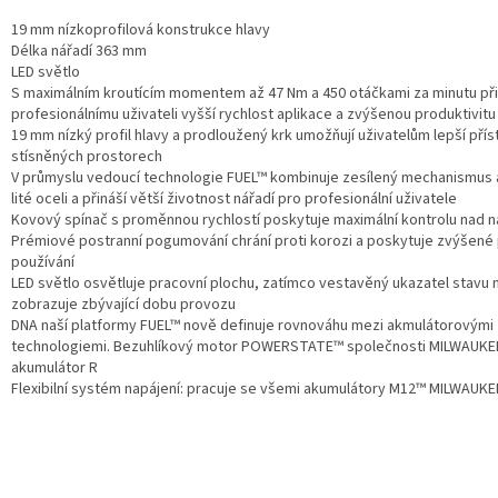
19 mm nízkoprofilová konstrukce hlavy
Délka nářadí 363 mm
LED světlo
S maximálním kroutícím momentem až 47 Nm a 450 otáčkami za minutu při
profesionálnímu uživateli vyšší rychlost aplikace a zvýšenou produktivitu
19 mm nízký profil hlavy a prodloužený krk umožňují uživatelům lepší přís
stísněných prostorech
V průmyslu vedoucí technologie FUEL™ kombinuje zesílený mechanismus a
lité oceli a přináší větší životnost nářadí pro profesionální uživatele
Kovový spínač s proměnnou rychlostí poskytuje maximální kontrolu nad 
Prémiové postranní pogumování chrání proti korozi a poskytuje zvýšené 
používání
LED světlo osvětluje pracovní plochu, zatímco vestavěný ukazatel stavu n
zobrazuje zbývající dobu provozu
DNA naší platformy FUEL™ nově definuje rovnováhu mezi akmulátorovými
technologiemi. Bezuhlíkový motor POWERSTATE™ společnosti MILWAUKE
akumulátor R
Flexibilní systém napájení: pracuje se všemi akumulátory M12™ MILWAUKE