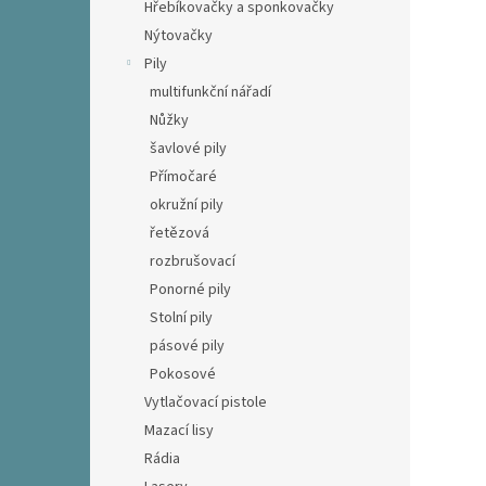
Hřebíkovačky a sponkovačky
Nýtovačky
Pily
multifunkční nářadí
Nůžky
šavlové pily
Přímočaré
okružní pily
řetězová
rozbrušovací
Ponorné pily
Stolní pily
pásové pily
Pokosové
Vytlačovací pistole
Mazací lisy
Rádia