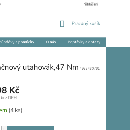
ÍNKY OCHRANY OSOBNÍCH ÚDAJŮ
OBCHODNÍ PODMÍNKY
Přihlášení
REKLAMA
NÁKUPNÍ
Prázdný košík
KOŠÍK
ní oděvy a pomůcky
O nás
Poptávky a dotazy
Prodlouže
čnový utahovák,47 Nm
4933480791
98 Kč
č bez DPH
dem
(4 ks)