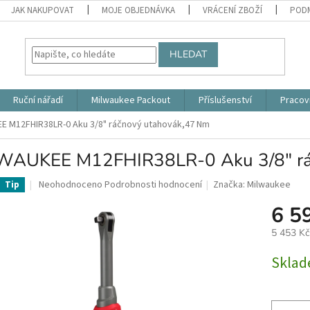
JAK NAKUPOVAT
MOJE OBJEDNÁVKA
VRÁCENÍ ZBOŽÍ
PODM
HLEDAT
Ruční nářadí
Milwaukee Packout
Příslušenství
Pracov
E M12FHIR38LR-0 Aku 3/8" ráčnový utahovák,47 Nm
WAUKEE M12FHIR38LR-0 Aku 3/8" rá
Průměrné
Neohodnoceno
Podrobnosti hodnocení
Značka:
Milwaukee
Tip
hodnocení
6 5
produktu
je
5 453 K
0,0
z
Měrná
Skla
5
cena:
hvězdiček.