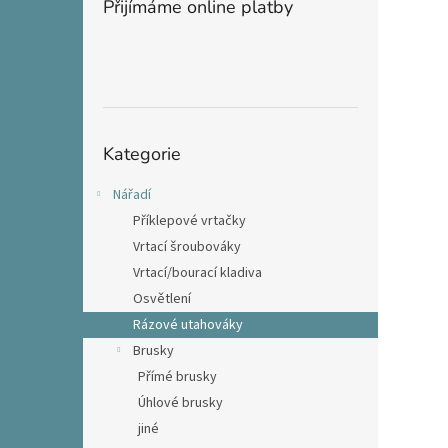
Přijímáme online platby
Přeskočit
Kategorie
kategorie
Nářadí
Příklepové vrtačky
Vrtací šroubováky
Vrtací/bourací kladiva
Osvětlení
Rázové utahováky
Brusky
Přímé brusky
Úhlové brusky
jiné