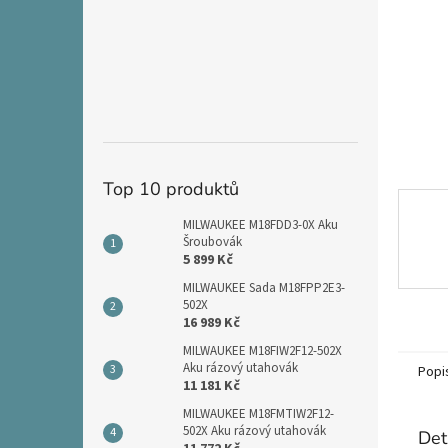
n
e
l
Top 10 produktů
MILWAUKEE M18FDD3-0X Aku
Šroubovák
5 899 Kč
MILWAUKEE Sada M18FPP2E3-
502X
16 989 Kč
MILWAUKEE M18FIW2F12-502X
Aku rázový utahovák
Popi
11 181 Kč
MILWAUKEE M18FMTIW2F12-
502X Aku rázový utahovák
Det