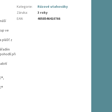
Kategorie
:
Rázové utahováky
Záruka
:
3 roky
EAN
:
4058546410766
náší
tup ve
 plášť z
nářadím
pohodlí při
abití
E®,
E®