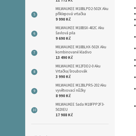
11 772 Kč
MILWAUKEE M18BLPD2-502X Aku
příklepová vrtačka
9 990 Kč
MILWAUKEE M18BSX-402C Aku
šavlová pila
9 690 Kč
MILWAUKEE M18BLHX-502X Aku
kombinované kladivo
13 490 Kč
MILWAUKEE M12FDD2-0 Aku
Vrtačka/šroubovák
3 990 Kč
MILWAUKEE M12BLPRS-202 Aku
vyvětvovací nůžky
8 990 Kč
MILWAUKEE Sada M18FPP2F3-
502XEU
17 988 Kč