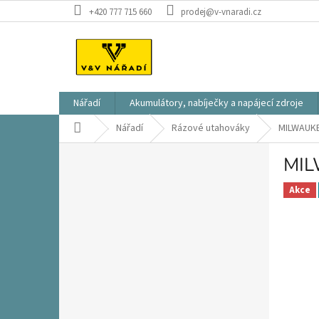
Přejít
+420 777 715 660
prodej@v-vnaradi.cz
na
obsah
Nářadí
Akumulátory, nabíječky a napájecí zdroje
Domů
Nářadí
Rázové utahováky
MILWAUKE
P
MIL
o
s
Akce
t
r
a
n
n
í
p
a