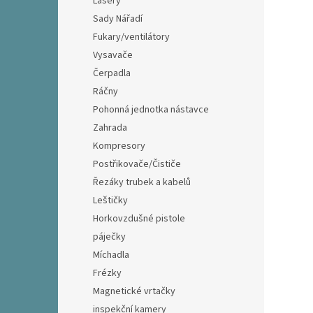
Lasery
Sady Nářadí
Fukary/ventilátory
Vysavače
Čerpadla
Ráčny
Pohonná jednotka nástavce
Zahrada
Kompresory
Postřikovače/Čističe
Řezáky trubek a kabelů
Leštičky
Horkovzdušné pistole
páječky
Míchadla
Frézky
Magnetické vrtačky
inspekční kamery