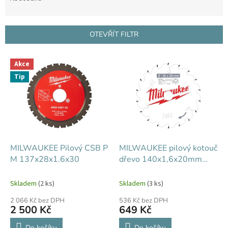
n
í
p
OTEVŘÍT FILTR
r
o
V
d
Akce
ý
u
Tip
p
k
i
t
s
ů
p
r
o
d
MILWAUKEE Pilový CSB P
MILWAUKEE pilový kotouč
u
M 137x28x1.6x30
dřevo 140x1,6x20mm
k
18Z
t
Skladem
(2 ks)
Skladem
(3 ks)
ů
2 066 Kč bez DPH
536 Kč bez DPH
2 500 Kč
649 Kč
Do košíku
Do košíku