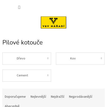
Přejít
NÁKU
na
obsah
KOŠÍK
Pilové kotouče
Dřevo
Kov
Cement
Ř
a
Doporučujeme
Nejlevnější
Nejdražší
Nejprodávanější
z
e
Abecedně