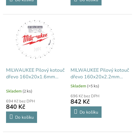
MILWAUKEE Pilový kotouč
MILWAUKEE Pilový kotouč
dřevo 160x20x1.6mm
dřevo 160x20x2.2mm
24Z
24Z
Skladem
(>5 ks)
Průměrné
Skladem
(2 ks)
hodnocení
696 Kč bez DPH
produktu
842 Kč
694 Kč bez DPH
je
840 Kč
0,0
Do košíku
z
Do košíku
5
hvězdiček.