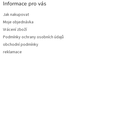
p
a
Informace pro vás
r
t
v
Jak nakupovat
í
k
Moje objednávka
y
v
Vrácení zboží
ý
Podmínky ochrany osobních údajů
p
obchodní podmínky
i
s
reklamace
u