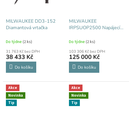
MILWAUKEE DD3-152
MILWAUKEE
Diamantová vrtačka
IRPSUOP2500 Napájecí
zdroj 7200/3600 W 2,5
kWh
Do týdne
(2 ks)
Do týdne
(2 ks)
31 763 Kč bez DPH
103 306 Kč bez DPH
38 433 Kč
125 000 Kč
Do košíku
Do košíku
Akce
Akce
Novinka
Novinka
Tip
Tip