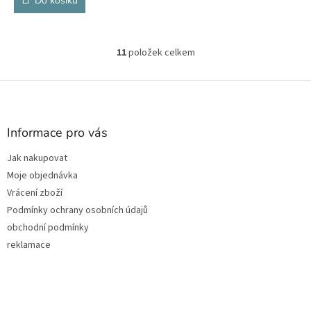
Do košíku
11
položek celkem
O
v
l
Z
á
á
d
p
a
a
Informace pro vás
c
t
í
Jak nakupovat
í
p
Moje objednávka
r
v
Vrácení zboží
k
Podmínky ochrany osobních údajů
y
obchodní podmínky
v
ý
reklamace
p
i
s
u