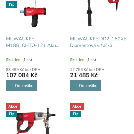
k
i
Tip
t
s
ů
p
r
o
d
MILWAUKEE
MILWAUKEE DD2-160XE
u
M18BLCHTO-121 Aku
Diamantová vrtačka
k
řetězový kladkostroj
t
Skladem
(1 ks)
Skladem
(1 ks)
ů
88 499 Kč bez DPH
17 756 Kč bez DPH
107 084 Kč
21 485 Kč
Do košíku
Do košíku
Akce
Akce
Tip
Tip