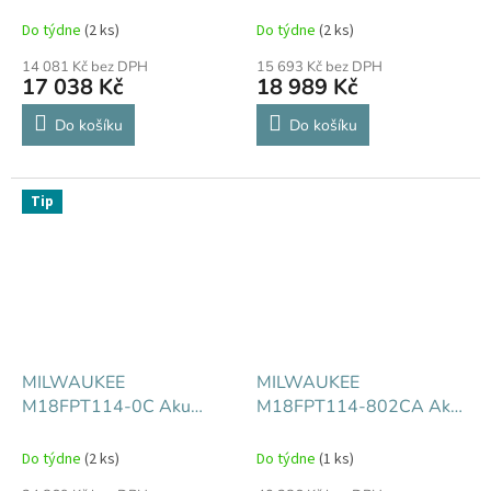
vibrátor na beton
vibrátor na beton
Do týdne
(2 ks)
Do týdne
(2 ks)
14 081 Kč bez DPH
15 693 Kč bez DPH
17 038 Kč
18 989 Kč
Do košíku
Do košíku
Tip
MILWAUKEE
MILWAUKEE
M18FPT114-0C Aku
M18FPT114-802CA Aku
závitořez 1 1/4" ONE-KEY
závitořez 1 1/4" ONE-KEY
Do týdne
(2 ks)
Do týdne
(1 ks)