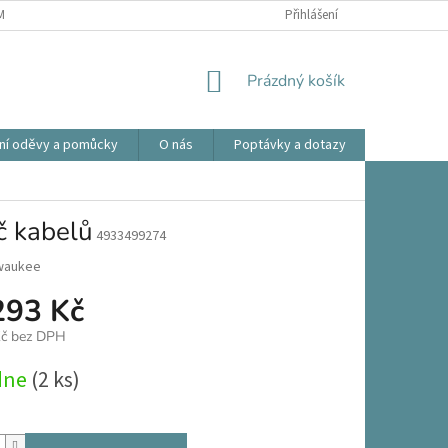
ÍNKY OCHRANY OSOBNÍCH ÚDAJŮ
OBCHODNÍ PODMÍNKY
Přihlášení
REKLAMA
NÁKUPNÍ
Prázdný košík
KOŠÍK
ní oděvy a pomůcky
O nás
Poptávky a dotazy
Prodlouže
 kabelů
4933499274
waukee
293 Kč
Kč bez DPH
dne
(2 ks)