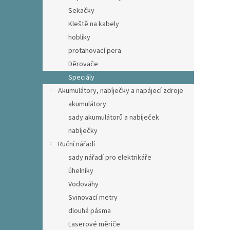
Sekačky
Kleště na kabely
hoblíky
protahovací pera
Děrovače
Speciály
Akumulátory, nabíječky a napájecí zdroje
akumulátory
sady akumulátorů a nabíječek
nabíječky
Ruční nářadí
sady nářadí pro elektrikáře
úhelníky
Vodováhy
Svinovací metry
dlouhá pásma
Laserové měriče