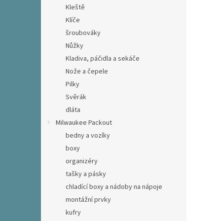
Kleště
Klíče
šroubováky
Nůžky
Kladiva, páčidla a sekáče
Nože a čepele
Pilky
Svěrák
dláta
Milwaukee Packout
bedny a vozíky
boxy
organizéry
tašky a pásky
chladící boxy a nádoby na nápoje
montážní prvky
kufry