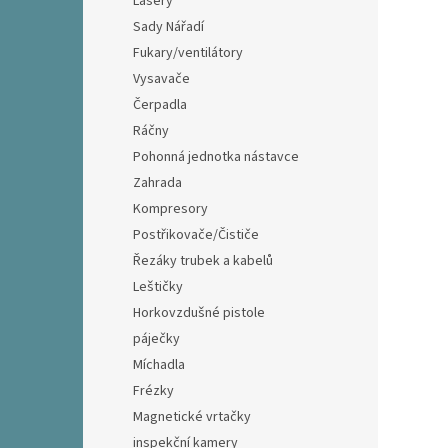
Lasery
Sady Nářadí
Fukary/ventilátory
Vysavače
Čerpadla
Ráčny
Pohonná jednotka nástavce
Zahrada
Kompresory
Postřikovače/Čističe
Řezáky trubek a kabelů
Leštičky
Horkovzdušné pistole
páječky
Míchadla
Frézky
Magnetické vrtačky
inspekční kamery