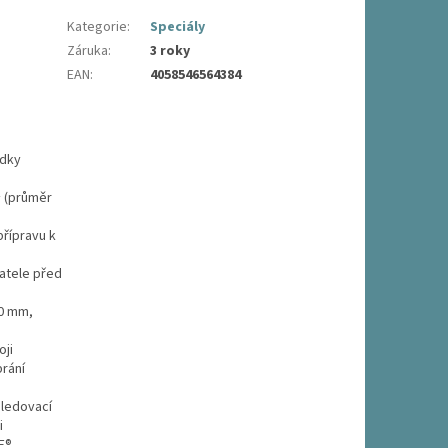
Kategorie
:
Speciály
Záruka
:
3 roky
EAN
:
4058546564384
edky
² (průměr
přípravu k
vatele před
50 mm,
oji
rání
sledovací
i
E®