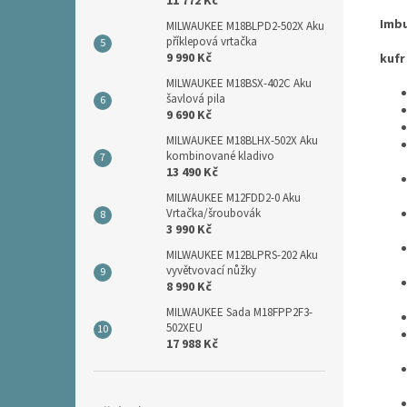
11 772 Kč
Imbu
MILWAUKEE M18BLPD2-502X Aku
příklepová vrtačka
9 990 Kč
kufr
MILWAUKEE M18BSX-402C Aku
šavlová pila
9 690 Kč
MILWAUKEE M18BLHX-502X Aku
kombinované kladivo
13 490 Kč
MILWAUKEE M12FDD2-0 Aku
Vrtačka/šroubovák
3 990 Kč
MILWAUKEE M12BLPRS-202 Aku
vyvětvovací nůžky
8 990 Kč
MILWAUKEE Sada M18FPP2F3-
502XEU
17 988 Kč