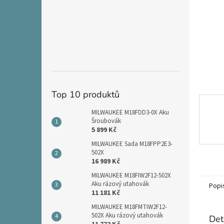
n
e
l
Top 10 produktů
MILWAUKEE M18FDD3-0X Aku
Šroubovák
5 899 Kč
MILWAUKEE Sada M18FPP2E3-
502X
16 989 Kč
MILWAUKEE M18FIW2F12-502X
Aku rázový utahovák
Popi
11 181 Kč
MILWAUKEE M18FMTIW2F12-
502X Aku rázový utahovák
Det