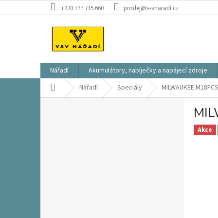
Přejít
+420 777 715 660
prodej@v-vnaradi.cz
na
obsah
Nářadí
Akumulátory, nabíječky a napájecí zdroje
Domů
Nářadí
Speciály
MILWAUKEE M18FCST
P
MIL
o
s
Akce
t
r
a
n
n
í
p
a