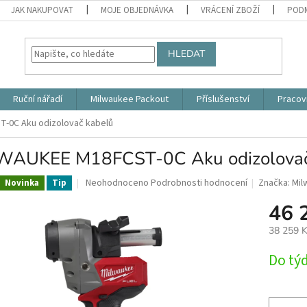
JAK NAKUPOVAT
MOJE OBJEDNÁVKA
VRÁCENÍ ZBOŽÍ
PODM
HLEDAT
Ruční nářadí
Milwaukee Packout
Příslušenství
Pracov
-0C Aku odizolovač kabelů
WAUKEE M18FCST-0C Aku odizolovač
Průměrné
Neohodnoceno
Podrobnosti hodnocení
Značka:
Mil
Novinka
Tip
hodnocení
46 
produktu
je
38 259 
0,0
z
Měrná
Do tý
5
cena:
hvězdiček.