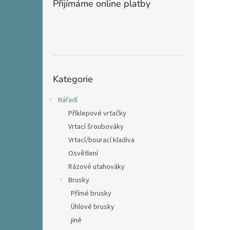
Přijímáme online platby
Přeskočit
Kategorie
kategorie
Nářadí
Příklepové vrtačky
Vrtací šroubováky
Vrtací/bourací kladiva
Osvětlení
Rázové utahováky
Brusky
Přímé brusky
Úhlové brusky
jiné