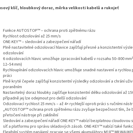
sový klíč, hloubkový doraz, měrka velikosti kabelů a rukojeť
Funkce AUTOSTOP™ – ochrana proti zpětnému rázu
Rychlost odizolování až 25 mm/s
ONE-KEY™ – sledování a zabezpečení nářadí
Plně nastavitelné odizolovací hlavice zajišťují přesné a konzistentní výsl
odizolování
6 odizolovacích hlavic umožňuje zpracování kabelů v rozsahu 50–800 mm
12–54 mm)
Rychloupínání odizolovacích hlavic umožňuje snadné nastavení a rychlou 
práci
Plně kryté čepele zajišťují konzistentní výsledky odizolování a chrání uži
poraněním
Nastavitelný doraz hloubky zajišťuje konzistentní délku odizolování až 1
případně jej lze odejmout pro delší odizolování
Odizolovací rychlost 25 mm/s – až 4× rychlejší oproti práci s ručními nástr
„AUTOSTOP™ ochrana proti zpětnému rázu zvyšuje bezpečnost tím, že b
přetočení nástroje při zaklínění
Sledování a zabezpečení nářadí ONE-KEY™ nabízí bezplatnou cloudovou 
síť a platformu pro správu skladových zásob. ONE-KEY™ nabízí také funkc
Flexibilní systém napájení: pracuje se všemi akumulátory M18™ MILWAUKE