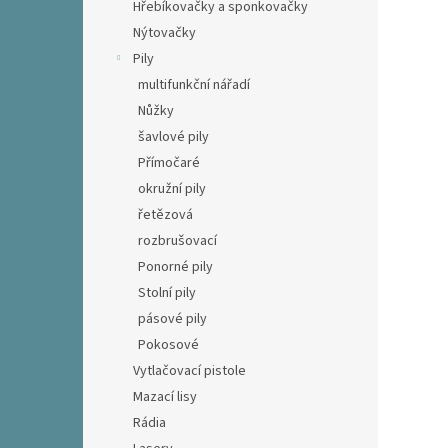
Hřebíkovačky a sponkovačky
Nýtovačky
Pily
multifunkční nářadí
Nůžky
šavlové pily
Přímočaré
okružní pily
řetězová
rozbrušovací
Ponorné pily
Stolní pily
pásové pily
Pokosové
Vytlačovací pistole
Mazací lisy
Rádia