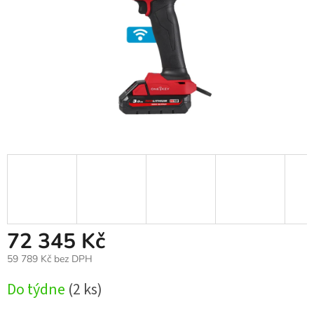
72 345 Kč
59 789 Kč bez DPH
Měrná
Do týdne
(2 ks)
cena: