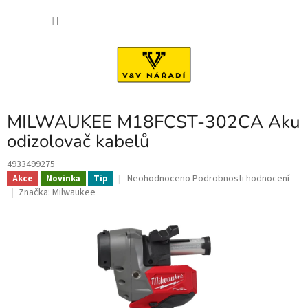
Přejít
NÁKU
na
obsah
KOŠÍK
MILWAUKEE M18FCST-302CA Aku
odizolovač kabelů
4933499275
Průměrné
Neohodnoceno
Podrobnosti hodnocení
Akce
Novinka
Tip
hodnocení
Značka:
Milwaukee
produktu
je
0,0
z
5
hvězdiček.