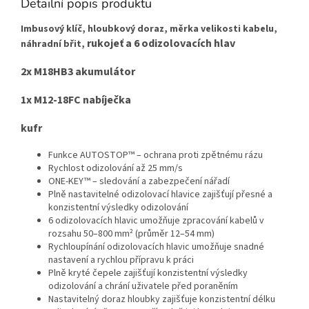
Detailní popis produktu
Imbusový klíč, hloubkový doraz, měrka velikosti kabelu,
rukojeť a 6 odizolovacích hlav
náhradní břit,
2x M18HB3 akumulátor
1x M12-18FC nabíječka
kufr
Funkce AUTOSTOP™ – ochrana proti zpětnému rázu
Rychlost odizolování až 25 mm/s
ONE-KEY™ – sledování a zabezpečení nářadí
Plně nastavitelné odizolovací hlavice zajišťují přesné a
konzistentní výsledky odizolování
6 odizolovacích hlavic umožňuje zpracování kabelů v
rozsahu 50–800 mm² (průměr 12–54 mm)
Rychloupínání odizolovacích hlavic umožňuje snadné
nastavení a rychlou přípravu k práci
Plně kryté čepele zajišťují konzistentní výsledky
odizolování a chrání uživatele před poraněním
Nastavitelný doraz hloubky zajišťuje konzistentní délku