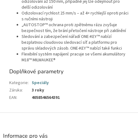
odizolování až 150 mm, případně jej lze odejmout pro
delší odizolování
Odizolovací rychlost 25 mm/s – až 4× rychlejší oproti práci
s ručními nástroji
„AUTOSTOP™ ochrana proti zpětnému rázu zvyšuje
bezpečnost tím, že brání přetočení nástroje při zaklínění
Sledování a zabezpečení nářadí ONE-KEY™ nabízí
bezplatnou cloudovou sledovací síť a platformu pro
správu skladových zásob. ONE-KEY™ nabízí také funkci
Flexibilní systém napájení: pracuje se všemi akumulátory
M18™ MILWAUKEE®
Doplňkové parametry
Kategorie
:
Speciály
Záruka
:
3 roky
EAN
:
4058546564391
Z
á
p
a
Informace pro vás