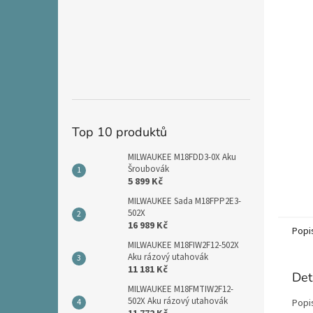
n
e
l
Top 10 produktů
MILWAUKEE M18FDD3-0X Aku
Šroubovák
5 899 Kč
MILWAUKEE Sada M18FPP2E3-
502X
16 989 Kč
Popi
MILWAUKEE M18FIW2F12-502X
Aku rázový utahovák
11 181 Kč
Det
MILWAUKEE M18FMTIW2F12-
502X Aku rázový utahovák
Popi