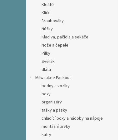
Kleště
Klíče
šroubováky
Nůžky
Kladiva, páčidla a sekáče
Nože a čepele
Pilky
Svěrák
dláta
Milwaukee Packout
bedny a vozíky
boxy
organizéry
tašky a pásky
chladící boxy a nádoby na nápoje
montážní prvky
kufry