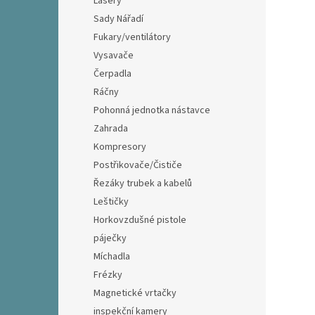
Lasery
Sady Nářadí
Fukary/ventilátory
Vysavače
Čerpadla
Ráčny
Pohonná jednotka nástavce
Zahrada
Kompresory
Postřikovače/Čističe
Řezáky trubek a kabelů
Leštičky
Horkovzdušné pistole
páječky
Míchadla
Frézky
Magnetické vrtačky
inspekční kamery