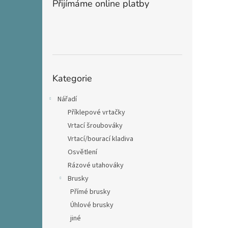
Přijímáme online platby
Přeskočit
Kategorie
kategorie
Nářadí
Příklepové vrtačky
Vrtací šroubováky
Vrtací/bourací kladiva
Osvětlení
Rázové utahováky
Brusky
Přímé brusky
Úhlové brusky
jiné