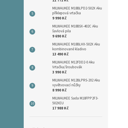
11 772 Kč
MILWAUKEE M18BLPD2-502X Aku
příklepová vrtačka
9 990 Kč
MILWAUKEE M18BSX-402C Aku
šavlová pila
9 690 Kč
MILWAUKEE M18BLHX-502X Aku
kombinované kladivo
13 490 Kč
MILWAUKEE M12FDD2-0 Aku
Vrtačka/šroubovák
3 990 Kč
MILWAUKEE M12BLPRS-202 Aku
vyvětvovací nůžky
8 990 Kč
MILWAUKEE Sada M18FPP2F3-
502XEU
17 988 Kč