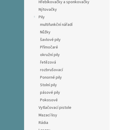
Hřebíkovačky a sponkovačky
Nýtovačky
Pily
multifunkční nářadí
Nůžky
šavlové pily
Přímočaré
okružní pily
řetězová
rozbrušovací
Ponorné pily
Stolní pily
pásové pily
Pokosové
Vytlačovací pistole
Mazací lisy
Rádia