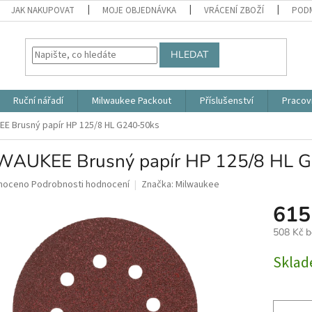
JAK NAKUPOVAT
MOJE OBJEDNÁVKA
VRÁCENÍ ZBOŽÍ
PODM
HLEDAT
Ruční nářadí
Milwaukee Packout
Příslušenství
Pracov
E Brusný papír HP 125/8 HL G240-50ks
WAUKEE Brusný papír HP 125/8 HL 
né
noceno
Podrobnosti hodnocení
Značka:
Milwaukee
ní
615
u
508 Kč 
Měrná
Skla
cena:
ek.