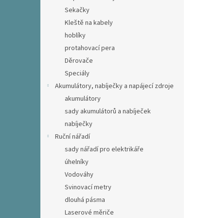
Sekačky
Kleště na kabely
hoblíky
protahovací pera
Děrovače
Speciály
Akumulátory, nabíječky a napájecí zdroje
akumulátory
sady akumulátorů a nabíječek
nabíječky
Ruční nářadí
sady nářadí pro elektrikáře
úhelníky
Vodováhy
Svinovací metry
dlouhá pásma
Laserové měriče