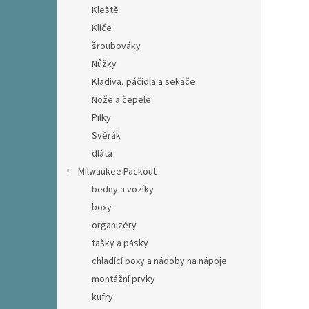
Kleště
Klíče
šroubováky
Nůžky
Kladiva, páčidla a sekáče
Nože a čepele
Pilky
Svěrák
dláta
Milwaukee Packout
bedny a vozíky
boxy
organizéry
tašky a pásky
chladící boxy a nádoby na nápoje
montážní prvky
kufry