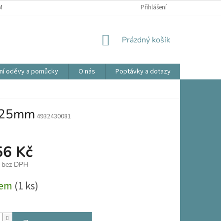
ÍNKY OCHRANY OSOBNÍCH ÚDAJŮ
OBCHODNÍ PODMÍNKY
Přihlášení
REKLAMA
NÁKUPNÍ
Prázdný košík
KOŠÍK
ní oděvy a pomůcky
O nás
Poptávky a dotazy
Prodlouže
125mm
4932430081
56 Kč
č bez DPH
dem
(1 ks)