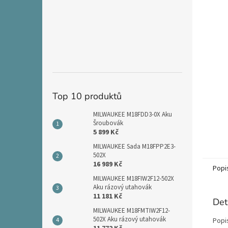
n
e
l
Top 10 produktů
MILWAUKEE M18FDD3-0X Aku
Šroubovák
5 899 Kč
MILWAUKEE Sada M18FPP2E3-
502X
16 989 Kč
Popi
MILWAUKEE M18FIW2F12-502X
Aku rázový utahovák
11 181 Kč
Det
MILWAUKEE M18FMTIW2F12-
502X Aku rázový utahovák
Popi