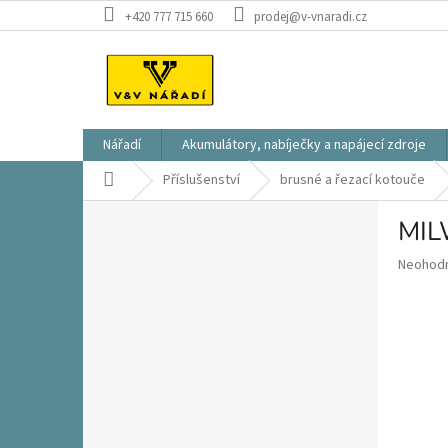
Přejít
+420 777 715 660
prodej@v-vnaradi.cz
na
obsah
Nářadí
Akumulátory, nabíječky a napájecí zdroje
Domů
Příslušenství
brusné a řezací kotouče
P
MIL
o
s
Průměr
Neohod
t
hodnoce
r
produkt
a
je
n
0,0
z
n
5
í
hvězdič
p
a