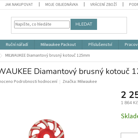
JAK NAKUPOVAT
MOJE OBJEDNÁVKA
VRÁCENÍ ZBOŽÍ
PODM
HLEDAT
Ruční nářadí
Milwaukee Packout
Příslušenství
Pracov
MILWAUKEE Diamantový brusný kotouč 125mm
WAUKEE Diamantový brusný kotouč 
né
noceno
Podrobnosti hodnocení
Značka:
Milwaukee
ní
2 2
u
1 864 K
Měrná
Skla
cena:
ek.