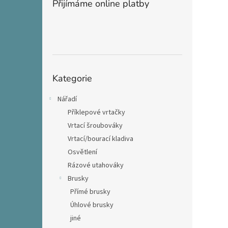
Přijímáme online platby
Přeskočit
Kategorie
kategorie
Nářadí
Příklepové vrtačky
Vrtací šroubováky
Vrtací/bourací kladiva
Osvětlení
Rázové utahováky
Brusky
Přímé brusky
Úhlové brusky
jiné