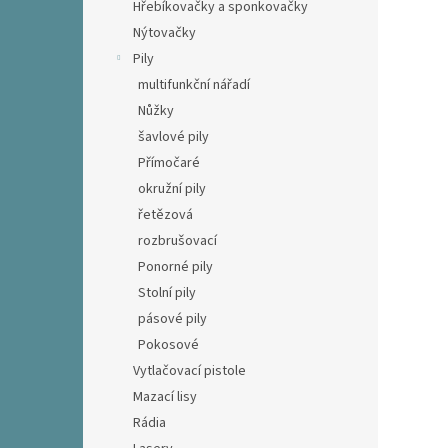
Hřebíkovačky a sponkovačky
Nýtovačky
Pily
multifunkční nářadí
Nůžky
šavlové pily
Přímočaré
okružní pily
řetězová
rozbrušovací
Ponorné pily
Stolní pily
pásové pily
Pokosové
Vytlačovací pistole
Mazací lisy
Rádia