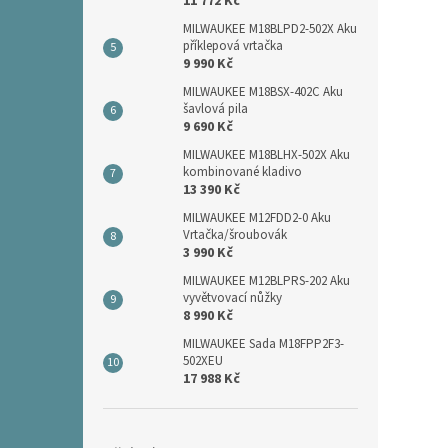
11 772 Kč
MILWAUKEE M18BLPD2-502X Aku
příklepová vrtačka
9 990 Kč
MILWAUKEE M18BSX-402C Aku
šavlová pila
9 690 Kč
MILWAUKEE M18BLHX-502X Aku
kombinované kladivo
13 390 Kč
MILWAUKEE M12FDD2-0 Aku
Vrtačka/šroubovák
3 990 Kč
MILWAUKEE M12BLPRS-202 Aku
vyvětvovací nůžky
8 990 Kč
MILWAUKEE Sada M18FPP2F3-
502XEU
17 988 Kč