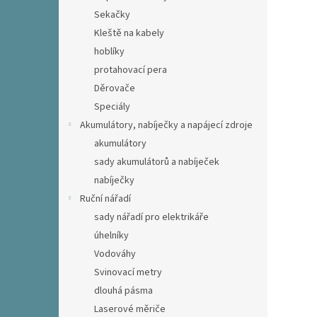
Sekačky
Kleště na kabely
hoblíky
protahovací pera
Děrovače
Speciály
Akumulátory, nabíječky a napájecí zdroje
akumulátory
sady akumulátorů a nabíječek
nabíječky
Ruční nářadí
sady nářadí pro elektrikáře
úhelníky
Vodováhy
Svinovací metry
dlouhá pásma
Laserové měriče