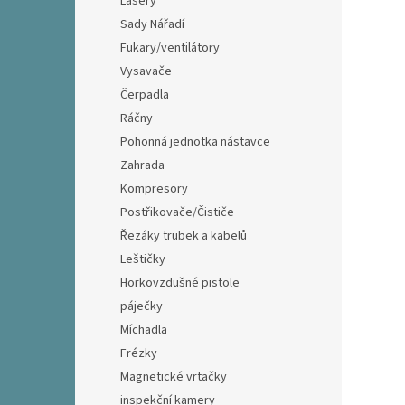
Lasery
Sady Nářadí
Fukary/ventilátory
Vysavače
Čerpadla
Ráčny
Pohonná jednotka nástavce
Zahrada
Kompresory
Postřikovače/Čističe
Řezáky trubek a kabelů
Leštičky
Horkovzdušné pistole
páječky
Míchadla
Frézky
Magnetické vrtačky
inspekční kamery