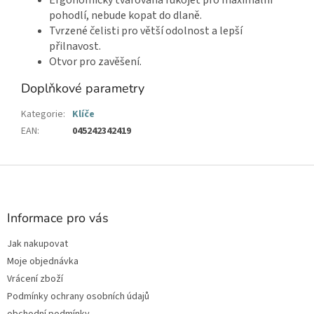
Ergonomicky tvarovaná rukojeť pro maximální
pohodlí, nebude kopat do dlaně.
Tvrzené čelisti pro větší odolnost a lepší
přilnavost.
Otvor pro zavěšení.
Doplňkové parametry
Kategorie
:
Klíče
EAN
:
045242342419
Z
á
p
a
Informace pro vás
t
Jak nakupovat
í
Moje objednávka
Vrácení zboží
Podmínky ochrany osobních údajů