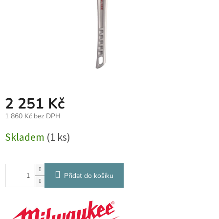
2 251 Kč
1 860 Kč bez DPH
Měrná
Skladem
(1 ks)
cena:
Přidat do košíku