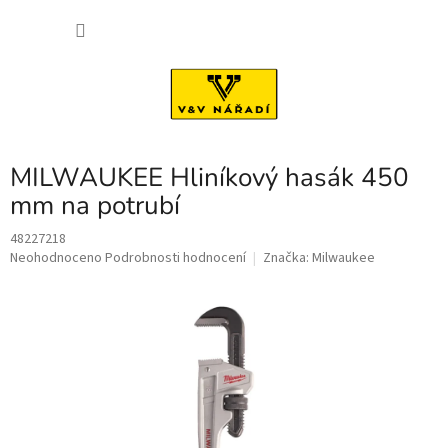
Přejít
NÁKU
na
obsah
KOŠÍK
MILWAUKEE Hliníkový hasák 450
mm na potrubí
48227218
Průměrné
Neohodnoceno
Podrobnosti hodnocení
Značka:
Milwaukee
hodnocení
produktu
je
0,0
z
5
hvězdiček.