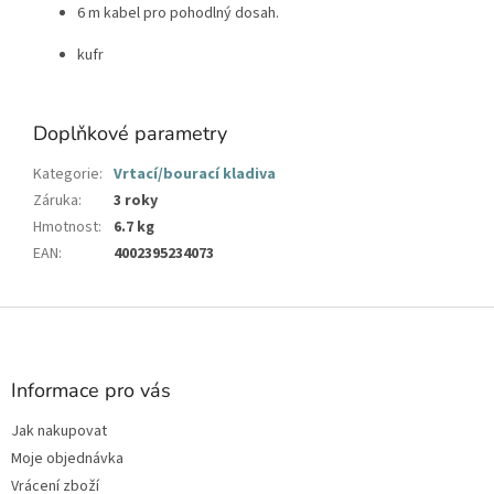
6 m kabel pro pohodlný dosah.
kufr
Doplňkové parametry
Kategorie
:
Vrtací/bourací kladiva
Záruka
:
3 roky
Hmotnost
:
6.7 kg
EAN
:
4002395234073
Z
á
p
a
Informace pro vás
t
Jak nakupovat
í
Moje objednávka
Vrácení zboží