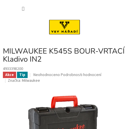
Přejít
NÁKU
na
obsah
KOŠÍK
MILWAUKEE K545S BOUR-VRTACÍ
Kladivo IN2
4933398200
Průměrné
Neohodnoceno
Podrobnosti hodnocení
Akce
Tip
hodnocení
Značka:
Milwaukee
produktu
je
0,0
z
5
hvězdiček.