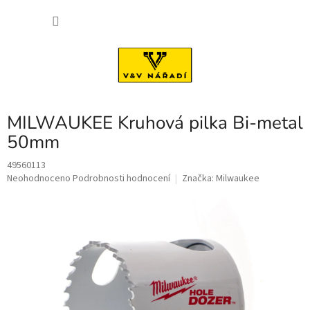
Přejít
NÁKU
na
obsah
KOŠÍK
MILWAUKEE Kruhová pilka Bi-metal
50mm
49560113
Průměrné
Neohodnoceno
Podrobnosti hodnocení
Značka:
Milwaukee
hodnocení
produktu
je
0,0
z
5
hvězdiček.