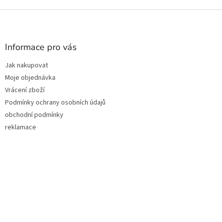
Z
á
p
a
Informace pro vás
t
Jak nakupovat
í
Moje objednávka
Vrácení zboží
Podmínky ochrany osobních údajů
obchodní podmínky
reklamace