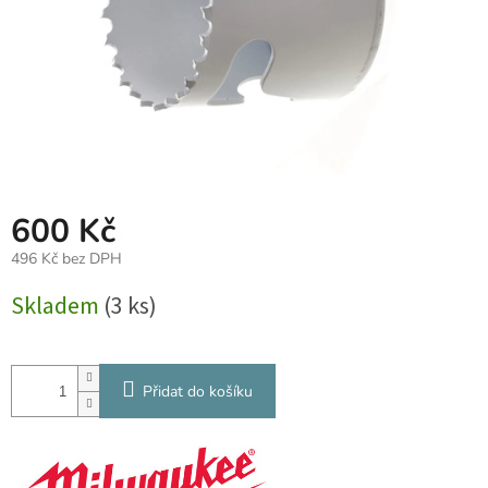
600 Kč
496 Kč bez DPH
Měrná
Skladem
(3 ks)
cena:
Přidat do košíku