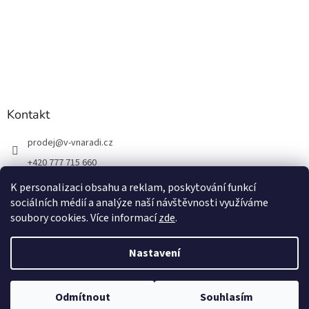
Kontakt
prodej
@
v-vnaradi.cz
+420 777 715 660
K personalizaci obsahu a reklam, poskytování funkcí
sociálních médií a analýze naší návštěvnosti využíváme
soubory cookies. Více informací
zde
.
Vytvořil Shoptet
Nastavení
Copyright 2026
V-VNÁŘADÍ
. Všechna práva vyhrazena.
Upravit
Odmítnout
Souhlasím
nastavení cookies