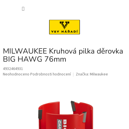
Přejít
NÁKU
na
obsah
KOŠÍK
MILWAUKEE Kruhová pilka děrovka
BIG HAWG 76mm
4932464931
Průměrné
Neohodnoceno
Podrobnosti hodnocení
Značka:
Milwaukee
hodnocení
produktu
je
0,0
z
5
hvězdiček.