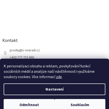
Kontakt
prodej
@
v-vnaradi.cz
+420 777 715 660
K personalizaci obsahu a reklam, poskytování funkcí
sociálních médií a analýze naší návštěvnosti využíváme
soubory cookies. Více informací
zde
.
Vytvořil Shoptet
Nastavení
Copyright 2026
V-VNÁŘADÍ
. Všechna práva vyhrazena.
Upravit
Odmítnout
Souhlasím
nastavení cookies