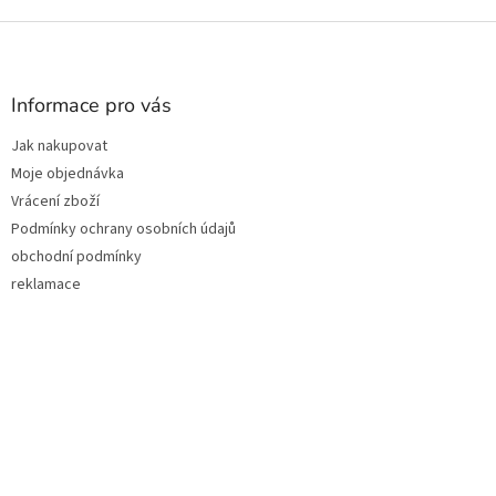
Z
á
p
a
Informace pro vás
t
Jak nakupovat
í
Moje objednávka
Vrácení zboží
Podmínky ochrany osobních údajů
obchodní podmínky
reklamace