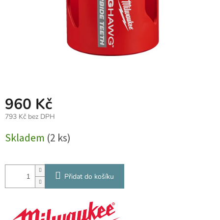
960 Kč
793 Kč bez DPH
Měrná
Skladem
(2 ks)
cena:
Přidat do košíku