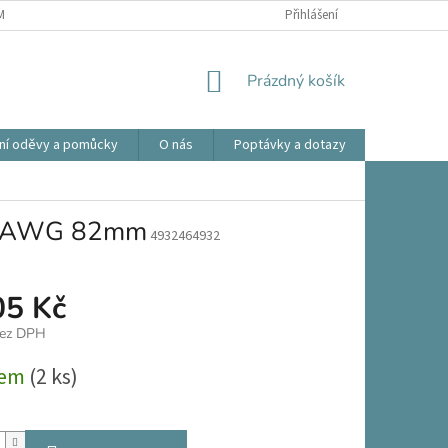
ÍNKY OCHRANY OSOBNÍCH ÚDAJŮ
OBCHODNÍ PODMÍNKY
Přihlášení
REKLAMA
NÁKUPNÍ
Prázdný košík
KOŠÍK
ní oděvy a pomůcky
O nás
Poptávky a dotazy
Prodlouže
G HAWG 82mm
4932464932
05 Kč
bez DPH
dem
(2 ks)