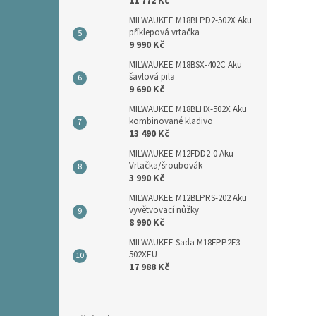
11 772 Kč
MILWAUKEE M18BLPD2-502X Aku
příklepová vrtačka
9 990 Kč
MILWAUKEE M18BSX-402C Aku
šavlová pila
9 690 Kč
MILWAUKEE M18BLHX-502X Aku
kombinované kladivo
13 490 Kč
MILWAUKEE M12FDD2-0 Aku
Vrtačka/šroubovák
3 990 Kč
MILWAUKEE M12BLPRS-202 Aku
vyvětvovací nůžky
8 990 Kč
MILWAUKEE Sada M18FPP2F3-
502XEU
17 988 Kč