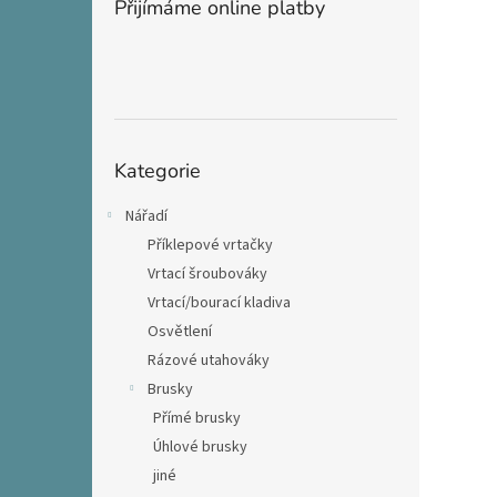
Přijímáme online platby
Přeskočit
Kategorie
kategorie
Nářadí
Příklepové vrtačky
Vrtací šroubováky
Vrtací/bourací kladiva
Osvětlení
Rázové utahováky
Brusky
Přímé brusky
Úhlové brusky
jiné