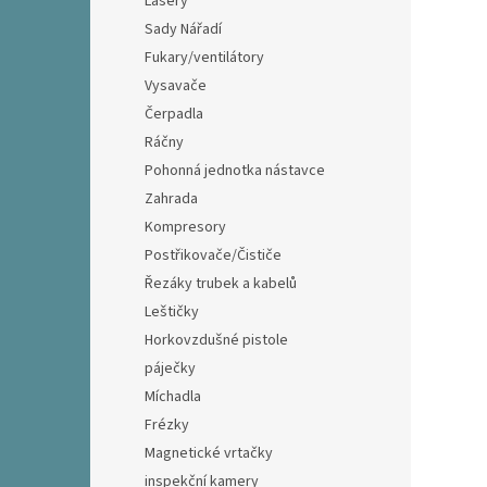
Lasery
Sady Nářadí
Fukary/ventilátory
Vysavače
Čerpadla
Ráčny
Pohonná jednotka nástavce
Zahrada
Kompresory
Postřikovače/Čističe
Řezáky trubek a kabelů
Leštičky
Horkovzdušné pistole
páječky
Míchadla
Frézky
Magnetické vrtačky
inspekční kamery