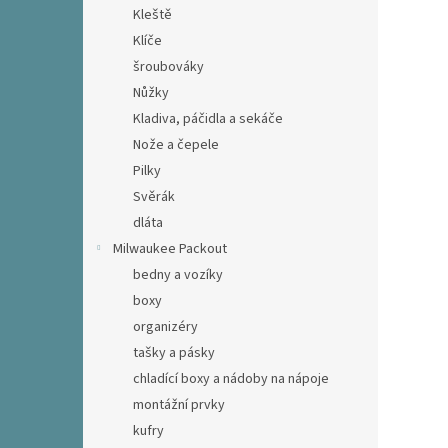
Kleště
Klíče
šroubováky
Nůžky
Kladiva, páčidla a sekáče
Nože a čepele
Pilky
Svěrák
dláta
Milwaukee Packout
bedny a vozíky
boxy
organizéry
tašky a pásky
chladící boxy a nádoby na nápoje
montážní prvky
kufry