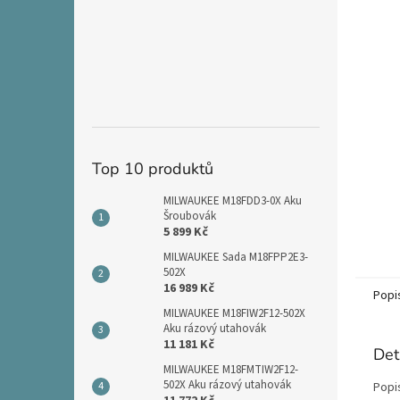
n
e
l
Top 10 produktů
MILWAUKEE M18FDD3-0X Aku
Šroubovák
5 899 Kč
MILWAUKEE Sada M18FPP2E3-
502X
16 989 Kč
Popi
MILWAUKEE M18FIW2F12-502X
Aku rázový utahovák
11 181 Kč
Det
MILWAUKEE M18FMTIW2F12-
502X Aku rázový utahovák
Popi