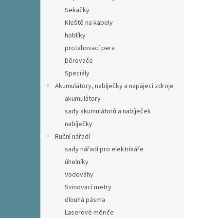
Sekačky
Kleště na kabely
hoblíky
protahovací pera
Děrovače
Speciály
Akumulátory, nabíječky a napájecí zdroje
akumulátory
sady akumulátorů a nabíječek
nabíječky
Ruční nářadí
sady nářadí pro elektrikáře
úhelníky
Vodováhy
Svinovací metry
dlouhá pásma
Laserové měriče