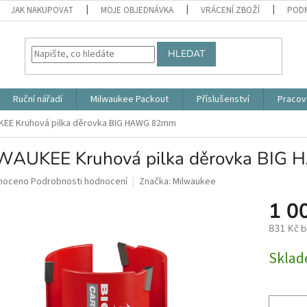
JAK NAKUPOVAT
MOJE OBJEDNÁVKA
VRÁCENÍ ZBOŽÍ
PODM
HLEDAT
Ruční nářadí
Milwaukee Packout
Příslušenství
Pracov
KEE Kruhová pilka děrovka BIG HAWG 82mm
WAUKEE Kruhová pilka děrovka BI
né
noceno
Podrobnosti hodnocení
Značka:
Milwaukee
ní
1 0
u
831 Kč 
Měrná
Skla
cena:
ek.