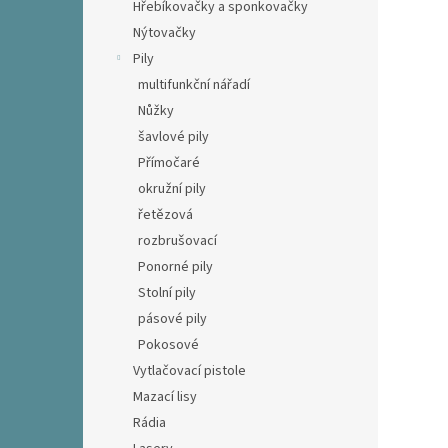
Hřebíkovačky a sponkovačky
Nýtovačky
Pily
multifunkční nářadí
Nůžky
šavlové pily
Přímočaré
okružní pily
řetězová
rozbrušovací
Ponorné pily
Stolní pily
pásové pily
Pokosové
Vytlačovací pistole
Mazací lisy
Rádia