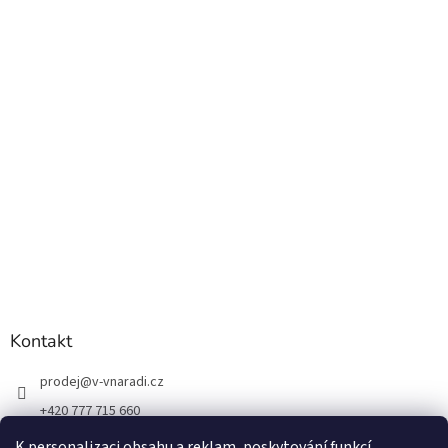
Kontakt
prodej
@
v-vnaradi.cz
+420 777 715 660
K personalizaci obsahu a reklam, poskytování funkcí