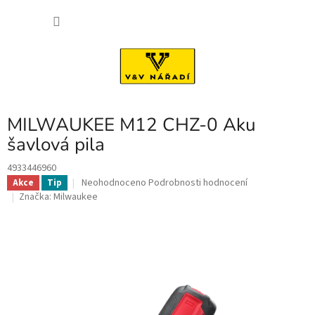
Přejít
NÁKU
na
obsah
KOŠÍK
MILWAUKEE M12 CHZ-0 Aku
šavlová pila
4933446960
Průměrné
Neohodnoceno
Podrobnosti hodnocení
Akce
Tip
hodnocení
Značka:
Milwaukee
produktu
je
0,0
z
5
hvězdiček.