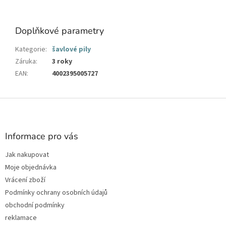
Doplňkové parametry
Kategorie
:
šavlové pily
Záruka
:
3 roky
EAN
:
4002395005727
Z
á
p
a
Informace pro vás
t
Jak nakupovat
í
Moje objednávka
Vrácení zboží
Podmínky ochrany osobních údajů
obchodní podmínky
reklamace