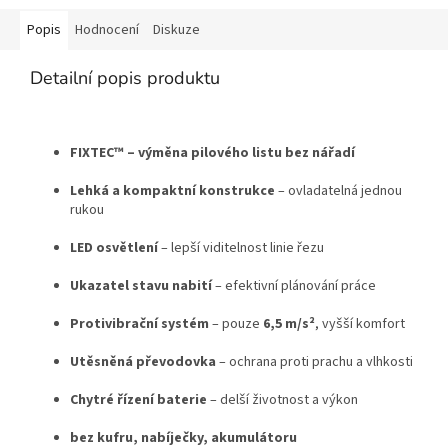
Popis
Hodnocení
Diskuze
Detailní popis produktu
FIXTEC™ – výměna pilového listu bez nářadí
Lehká a kompaktní konstrukce
– ovladatelná jednou
rukou
LED osvětlení
– lepší viditelnost linie řezu
Ukazatel stavu nabití
– efektivní plánování práce
Protivibrační systém
– pouze
6,5 m/s²
, vyšší komfort
Utěsněná převodovka
– ochrana proti prachu a vlhkosti
Chytré řízení baterie
– delší životnost a výkon
bez kufru, nabíječky, akumulátoru