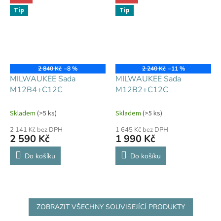
Tip
Tip
2 840 Kč
–8 %
2 240 Kč
–11 %
MILWAUKEE Sada
MILWAUKEE Sada
M12B4+C12C
M12B2+C12C
Skladem
(>5 ks)
Skladem
(>5 ks)
2 141 Kč bez DPH
1 645 Kč bez DPH
2 590 Kč
1 990 Kč
Do košíku
Do košíku
ZOBRAZIT VŠECHNY SOUVISEJÍCÍ PRODUKTY