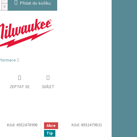
Přidat do košíku
informace
ZEPTAT SE
SDÍLET
Kód:
4932478998
Kód:
4932479831
Akce
Tip