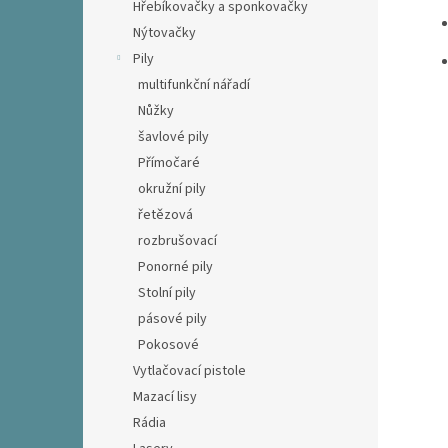
Hřebíkovačky a sponkovačky
Nýtovačky
Pily
multifunkční nářadí
Nůžky
šavlové pily
Přímočaré
okružní pily
řetězová
rozbrušovací
Ponorné pily
Stolní pily
pásové pily
Pokosové
Vytlačovací pistole
Mazací lisy
Rádia