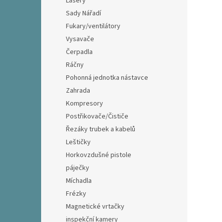
Lasery
Sady Nářadí
Fukary/ventilátory
Vysavače
Čerpadla
Ráčny
Pohonná jednotka nástavce
Zahrada
Kompresory
Postřikovače/Čističe
Řezáky trubek a kabelů
Leštičky
Horkovzdušné pistole
páječky
Míchadla
Frézky
Magnetické vrtačky
inspekční kamery