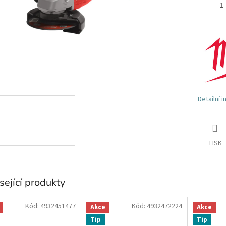
Detailní 
TISK
sející produkty
Kód:
4932451477
Kód:
4932472224
Akce
Akce
Tip
Tip