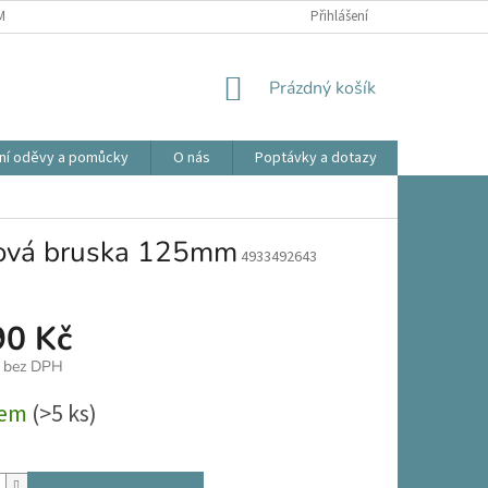
ÍNKY OCHRANY OSOBNÍCH ÚDAJŮ
OBCHODNÍ PODMÍNKY
Přihlášení
REKLAMA
NÁKUPNÍ
Prázdný košík
KOŠÍK
ní oděvy a pomůcky
O nás
Poptávky a dotazy
Prodlouže
vá bruska 125mm
4933492643
90 Kč
č bez DPH
dem
(>5 ks)