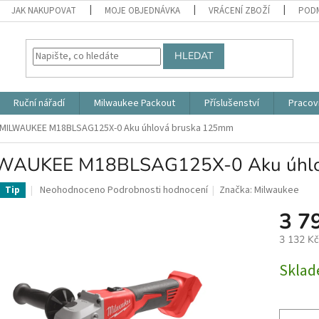
JAK NAKUPOVAT
MOJE OBJEDNÁVKA
VRÁCENÍ ZBOŽÍ
PODM
HLEDAT
Ruční nářadí
Milwaukee Packout
Příslušenství
Pracov
MILWAUKEE M18BLSAG125X-0 Aku úhlová bruska 125mm
WAUKEE M18BLSAG125X-0 Aku úhlo
Průměrné
Neohodnoceno
Podrobnosti hodnocení
Značka:
Milwaukee
Tip
hodnocení
3 7
produktu
je
3 132 K
0,0
z
Měrná
Skla
5
cena:
hvězdiček.