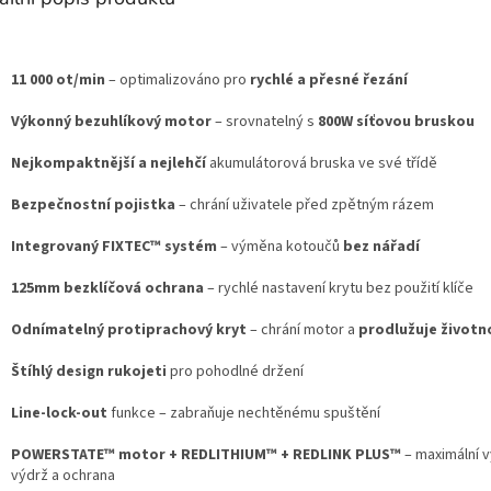
11 000 ot/min
– optimalizováno pro
rychlé a přesné řezání
Výkonný bezuhlíkový motor
– srovnatelný s
800W síťovou bruskou
Nejkompaktnější a nejlehčí
akumulátorová bruska ve své třídě
Bezpečnostní pojistka
– chrání uživatele před zpětným rázem
Integrovaný FIXTEC™ systém
– výměna kotoučů
bez nářadí
125mm bezklíčová ochrana
– rychlé nastavení krytu bez použití klíče
Odnímatelný protiprachový kryt
– chrání motor a
prodlužuje životn
Štíhlý design rukojeti
pro pohodlné držení
Line-lock-out
funkce – zabraňuje nechtěnému spuštění
POWERSTATE™ motor + REDLITHIUM™ + REDLINK PLUS™
– maximální 
výdrž a ochrana