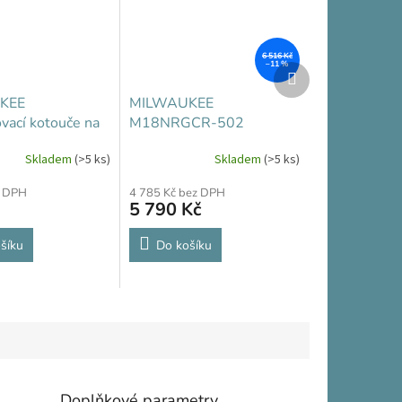
6 516 Kč
–11 %
Další
produkt
KEE
MILWAUKEE
vací kotouče na
M18NRGCR-502
+ SCS 41/125
Skladem
(>5 ks)
Skladem
(>5 ks)
z DPH
4 785 Kč bez DPH
5 790 Kč
šíku
Do košíku
Doplňkové parametry