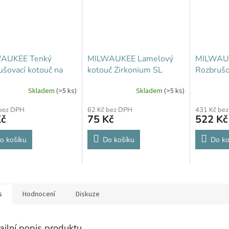
AUKEE Tenký
MILWAUKEE Lamelový
MILWAU
ušovací kotouč na
kotouč Zirkonium SL
Rozbrušo
SCS 41/125
50/125 (G40)
kov PRO
Skladem
(>5 ks)
Skladem
(>5 ks)
actor
 bez DPH
62 Kč bez DPH
431 Kč be
Kč
75 Kč
522 Kč
o košíku
Do košíku
Do ko
s
Hodnocení
Diskuze
ailní popis produktu