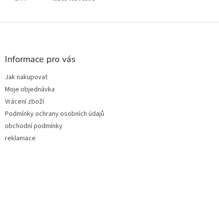
Z
á
p
a
Informace pro vás
t
Jak nakupovat
í
Moje objednávka
Vrácení zboží
Podmínky ochrany osobních údajů
obchodní podmínky
reklamace