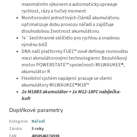
maximálním výkonem a automaticky upravuje
rychlost, rázy a točivý moment
Monitorování jednotlivých článků akumulátoru
optimalizuje dobu provozu nářadí a zajišťuje
dlouhodobou životnost akumulátoru.
¼˝ šestihranné sklíčidlo pro rychlou a snadnou
výměnu bitů
DNA naší platformy FUEL™ nově definuje rovnováhu
mezi akmulátorovými technologiemi. Bezuhlíkový
motor POWERSTATE™ společnosti MILWAUKEE®,
akumulátor R
Flexibilní systém napájení: pracuje se všemi
akumulátory MILWAUKEE®M18™
2x M18B5 akumulátor + 1x M12-18FC nabíječka-
kufr
Doplňkové parametry
Kategorie
:
Nářadí
Záruka
:
3 roky
EAN
:
4058546376598