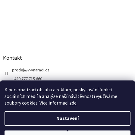
Kontakt
prodej
@
v-vnaradi.cz
+420 777 715 660
K personalizaci obsahu a reklam, poskytování funkcí
sociálních médií a analýze naší návštěvnosti využíváme
soubory cookies. Více informací
zde
.
Vytvořil Shoptet
Nastavení
Copyright 2026
V-VNÁŘADÍ
. Všechna práva vyhrazena.
Upravit