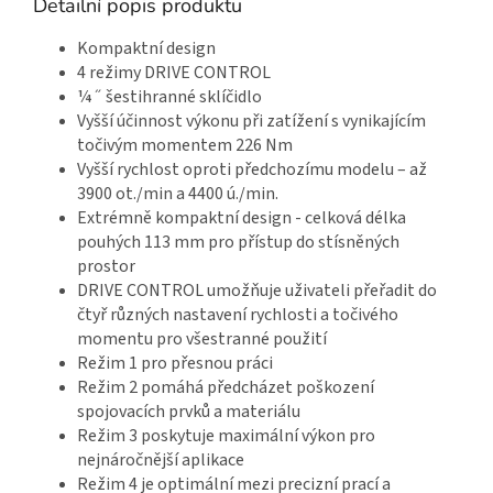
Detailní popis produktu
Kompaktní design
4 režimy DRIVE CONTROL
¼˝ šestihranné sklíčidlo
Vyšší účinnost výkonu při zatížení s vynikajícím
točivým momentem 226 Nm
Vyšší rychlost oproti předchozímu modelu – až
3900 ot./min a 4400 ú./min.
Extrémně kompaktní design - celková délka
pouhých 113 mm pro přístup do stísněných
prostor
DRIVE CONTROL umožňuje uživateli přeřadit do
čtyř různých nastavení rychlosti a točivého
momentu pro všestranné použití
Režim 1 pro přesnou práci
Režim 2 pomáhá předcházet poškození
spojovacích prvků a materiálu
Režim 3 poskytuje maximální výkon pro
nejnáročnější aplikace
Režim 4 je optimální mezi precizní prací a