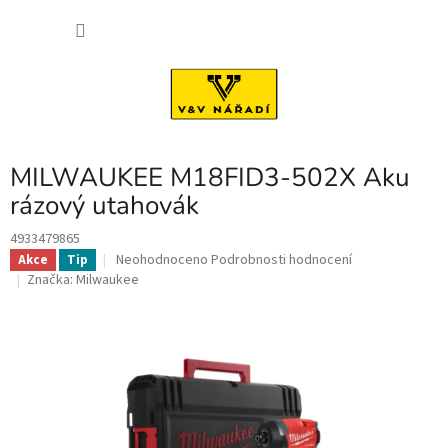
Přejít
NÁKU
na
obsah
KOŠÍK
MILWAUKEE M18FID3-502X Aku
rázový utahovák
4933479865
Průměrné
Neohodnoceno
Podrobnosti hodnocení
Akce
Tip
hodnocení
Značka:
Milwaukee
produktu
je
0,0
z
5
hvězdiček.