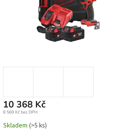
10 368 Kč
8 569 Kč bez DPH
Měrná
Skladem
(>5 ks)
cena: