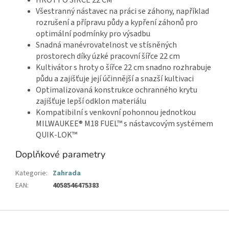
HROTY O ŠÍŘCE 22 CM
Všestranný nástavec na práci se záhony, například
rozrušení a přípravu půdy a kypření záhonů pro
optimální podmínky pro výsadbu
Snadná manévrovatelnost ve stísněných
prostorech díky úzké pracovní šířce 22 cm
Kultivátor s hroty o šířce 22 cm snadno rozhrabuje
půdu a zajišťuje její účinnější a snazší kultivaci
Optimalizovaná konstrukce ochranného krytu
zajišťuje lepší odklon materiálu
Kompatibilní s venkovní pohonnou jednotkou
MILWAUKEE® M18 FUEL™ s nástavcovým systémem
QUIK-LOK™
Doplňkové parametry
Kategorie
:
Zahrada
EAN
:
4058546475383
Z
á