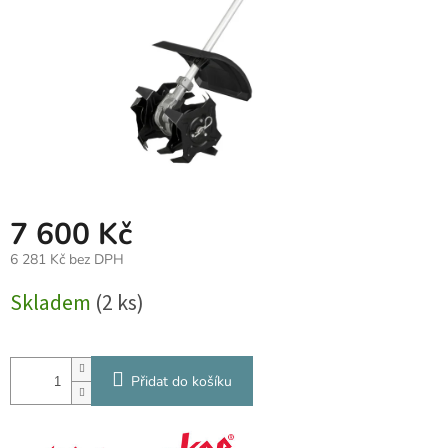
7 600 Kč
6 281 Kč bez DPH
Měrná
Skladem
(2 ks)
cena:
Přidat do košíku