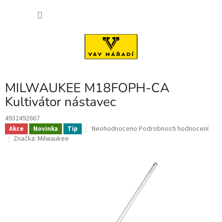
Přejít
NÁKU
na
obsah
KOŠÍK
MILWAUKEE M18FOPH-CA
Kultivátor nástavec
4932492667
Průměrné
Neohodnoceno
Podrobnosti hodnocení
Akce
Novinka
Tip
hodnocení
Značka:
Milwaukee
produktu
je
0,0
z
5
hvězdiček.