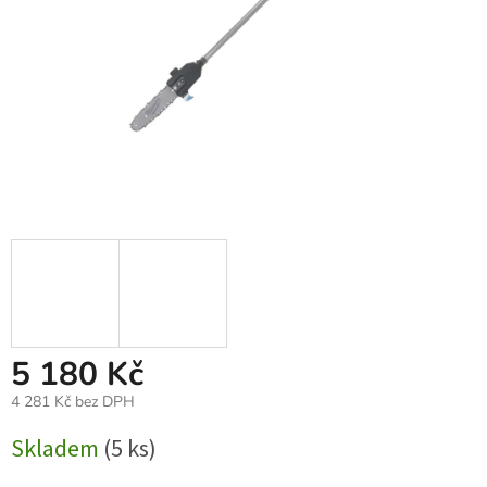
5 180 Kč
4 281 Kč bez DPH
Měrná
Skladem
(5 ks)
cena: