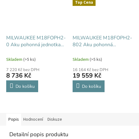
Top Cena
MILWAUKEE M18FOPH2-
MILWAUKEE M18FOPH2-
0 Aku pohonná jednotka
802 Aku pohonná
QUIK-LOK pro zahradní
jednotka QUIK-LOK pro
nářadí
zahradní nářadí
Skladem
(>5 ks)
Skladem
(>5 ks)
7 220 Kč bez DPH
16 164 Kč bez DPH
8 736 Kč
19 559 Kč
Do košíku
Do košíku
Popis
Hodnocení
Diskuze
Detailní popis produktu