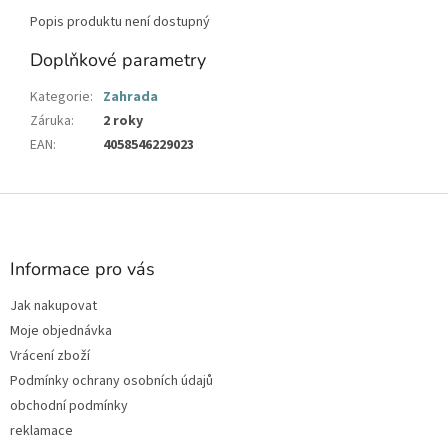
Popis produktu není dostupný
Doplňkové parametry
Kategorie
:
Zahrada
Záruka
:
2 roky
EAN
:
4058546229023
Z
á
p
a
Informace pro vás
t
Jak nakupovat
í
Moje objednávka
Vrácení zboží
Podmínky ochrany osobních údajů
obchodní podmínky
reklamace