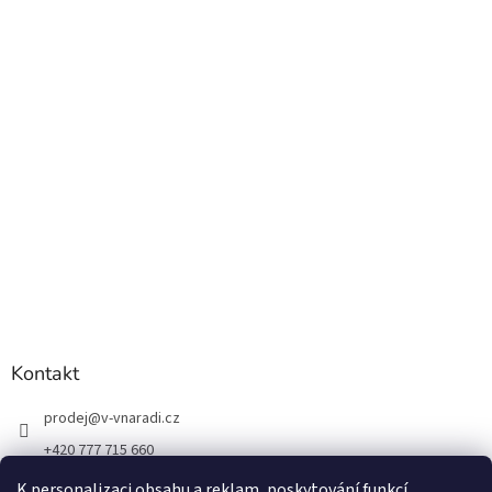
Kontakt
prodej
@
v-vnaradi.cz
+420 777 715 660
K personalizaci obsahu a reklam, poskytování funkcí