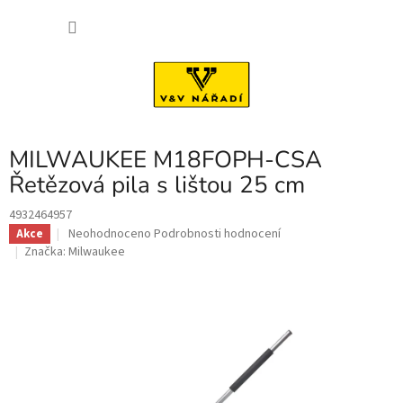
Přejít
NÁKU
na
obsah
KOŠÍK
MILWAUKEE M18FOPH-CSA
Řetězová pila s lištou 25 cm
4932464957
Průměrné
Neohodnoceno
Podrobnosti hodnocení
Akce
hodnocení
Značka:
Milwaukee
produktu
je
0,0
z
5
hvězdiček.