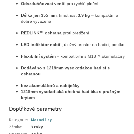
Odvzdušňovací ventil
pro rychlé plnění
Délka jen 355 mm
, hmotnost
3,9 kg
– kompaktní a
dobře vyvážená
REDLINK™ ochrana
proti přetížení
LED indikátor nabití
, úložný prostor na hadici, poutko
Flexibilní systém
– kompatibilní s M18™ akumulátory
Dodáváno s 1219mm vysokotlakou hadicí s
ochranou
bez akumulátorů a nabíječky
1219mm vysokotlaká ohebná hadička s pružným
krytem
Doplňkové parametry
Kategorie
:
Mazací lisy
Záruka
:
3 roky