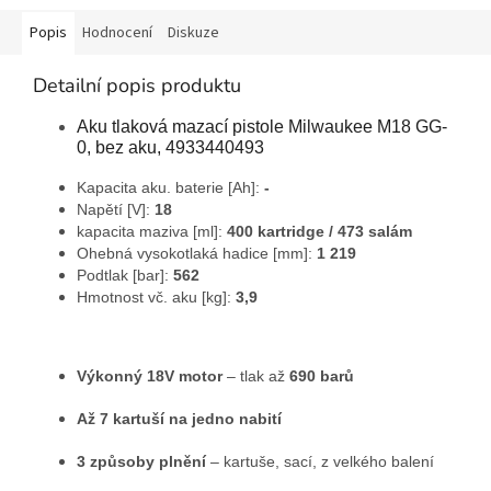
Popis
Hodnocení
Diskuze
Detailní popis produktu
Aku tlaková mazací pistole Milwaukee M18 GG-
0, bez aku, 4933440493
Kapacita aku. baterie [Ah]:
-
Napětí [V]:
18
kapacita maziva [ml]:
400 kartridge / 473 salám
Ohebná vysokotlaká hadice [mm]:
1 219
Podtlak [bar]:
562
Hmotnost vč. aku [kg]:
3,9
Výkonný 18V motor
– tlak až
690 barů
Až 7 kartuší na jedno nabití
3 způsoby plnění
– kartuše, sací, z velkého balení