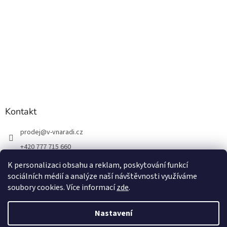
Kontakt
prodej
@
v-vnaradi.cz
+420 777 715 660
K personalizaci obsahu a reklam, poskytování funkcí
sociálních médií a analýze naší návštěvnosti využíváme
soubory cookies. Více informací
zde
.
Vytvořil Shoptet
Nastavení