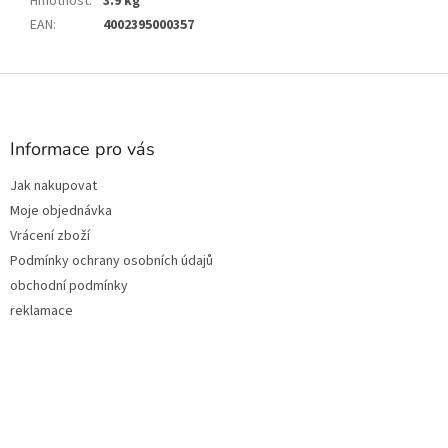
Hmotnost
:
3.9 kg
EAN
:
4002395000357
Z
á
p
a
Informace pro vás
t
Jak nakupovat
í
Moje objednávka
Vrácení zboží
Podmínky ochrany osobních údajů
obchodní podmínky
reklamace