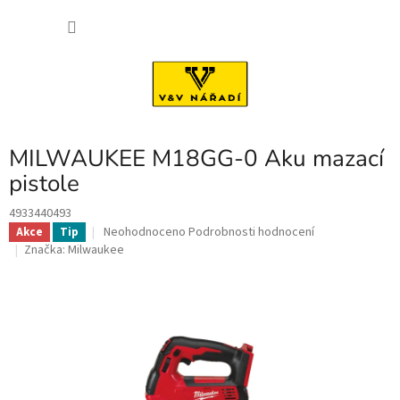
Přejít
NÁKU
na
obsah
KOŠÍK
MILWAUKEE M18GG-0 Aku mazací
pistole
4933440493
Průměrné
Neohodnoceno
Podrobnosti hodnocení
Akce
Tip
hodnocení
Značka:
Milwaukee
produktu
je
0,0
z
5
hvězdiček.