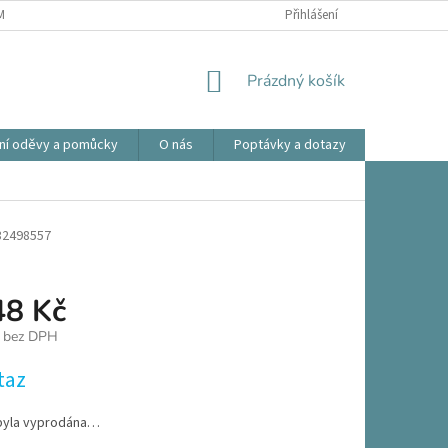
ÍNKY OCHRANY OSOBNÍCH ÚDAJŮ
OBCHODNÍ PODMÍNKY
Přihlášení
REKLAMA
NÁKUPNÍ
Prázdný košík
KOŠÍK
ní oděvy a pomůcky
O nás
Poptávky a dotazy
Prodlouže
32498557
48 Kč
č bez DPH
taz
byla vyprodána…