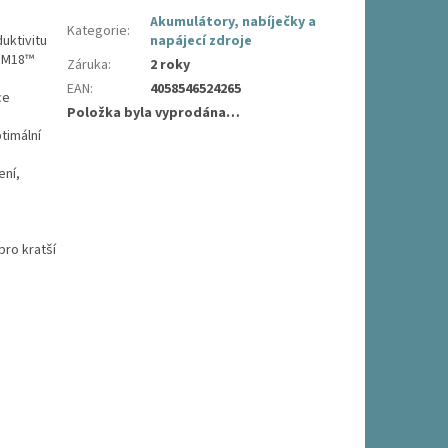
h
Akumulátory, nabíječky a
Kategorie
:
duktivitu
napájecí zdroje
y M18™
Záruka
:
2 roky
EAN
:
4058546524265
ce
Položka byla vyprodána…
timální
ení,
pro kratší