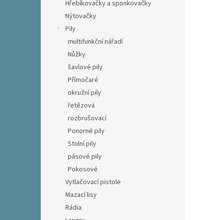
Hřebíkovačky a sponkovačky
Nýtovačky
Pily
multifunkční nářadí
Nůžky
šavlové pily
Přímočaré
okružní pily
řetězová
rozbrušovací
Ponorné pily
Stolní pily
pásové pily
Pokosové
Vytlačovací pistole
Mazací lisy
Rádia