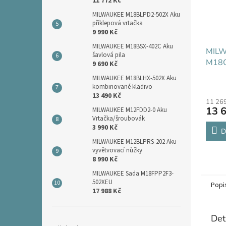
11 772 Kč
MILWAUKEE M18BLPD2-502X Aku
příklepová vrtačka
9 990 Kč
MILWAUKEE M18BSX-402C Aku
MIL
šavlová pila
M18O
9 690 Kč
rázov
MILWAUKEE M18BLHX-502X Aku
kombinované kladivo
13 490 Kč
11 26
13 
MILWAUKEE M12FDD2-0 Aku
Vrtačka/šroubovák
3 990 Kč
D
MILWAUKEE M12BLPRS-202 Aku
vyvětvovací nůžky
8 990 Kč
MILWAUKEE Sada M18FPP2F3-
502XEU
Popi
17 988 Kč
Det