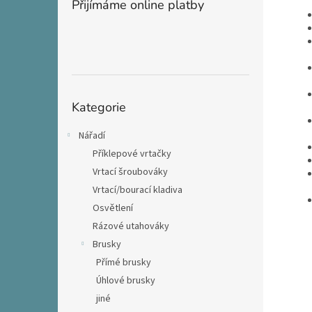
Přijímáme online platby
Přeskočit
Kategorie
kategorie
Nářadí
Příklepové vrtačky
Vrtací šroubováky
Vrtací/bourací kladiva
Osvětlení
Rázové utahováky
Brusky
Přímé brusky
Úhlové brusky
jiné