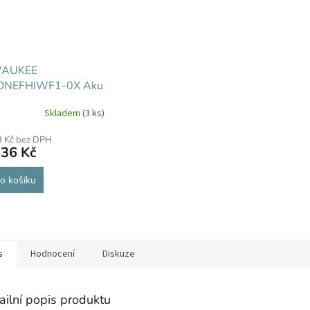
WAUKEE
NEFHIWF1-0X Aku
ý utahovák
Skladem
(3 ks)
9 Kč bez DPH
636 Kč
o košíku
s
Hodnocení
Diskuze
ailní popis produktu