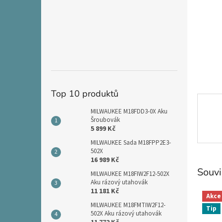
n
e
l
Top 10 produktů
MILWAUKEE M18FDD3-0X Aku
Šroubovák
5 899 Kč
MILWAUKEE Sada M18FPP2E3-
502X
16 989 Kč
Souvi
MILWAUKEE M18FIW2F12-502X
Aku rázový utahovák
11 181 Kč
Akce
MILWAUKEE M18FMTIW2F12-
Tip
502X Aku rázový utahovák