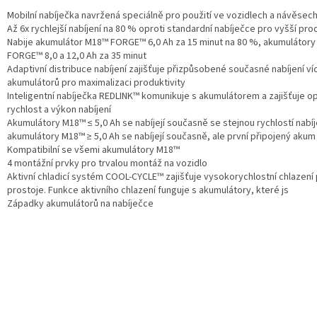
Mobilní nabíječka navržená speciálně pro použití ve vozidlech a návěsec
Až 6x rychlejší nabíjení na 80 % oproti standardní nabíječce pro vyšší pro
Nabije akumulátor M18™ FORGE™ 6,0 Ah za 15 minut na 80 %, akumulátor
FORGE™ 8,0 a 12,0 Ah za 35 minut
Adaptivní distribuce nabíjení zajišťuje přizpůsobené současné nabíjení ví
akumulátorů pro maximalizaci produktivity
Inteligentní nabíječka REDLINK™ komunikuje s akumulátorem a zajišťuje op
rychlost a výkon nabíjení
Akumulátory M18™ ≤ 5,0 Ah se nabíjejí současně se stejnou rychlostí nabíj
akumulátory M18™ ≥ 5,0 Ah se nabíjejí současně, ale první připojený akum
Kompatibilní se všemi akumulátory M18™
4 montážní prvky pro trvalou montáž na vozidlo
Aktivní chladicí systém COOL-CYCLE™ zajišťuje vysokorychlostní chlazení 
prostoje. Funkce aktivního chlazení funguje s akumulátory, které js
Západky akumulátorů na nabíječce