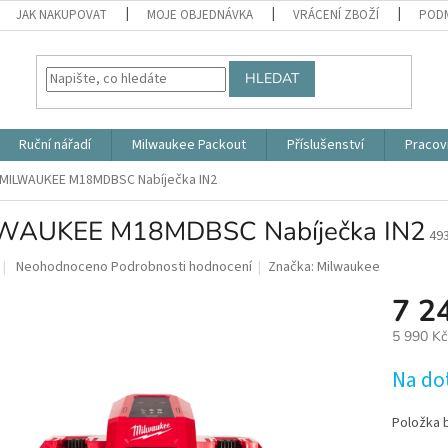
JAK NAKUPOVAT
MOJE OBJEDNÁVKA
VRÁCENÍ ZBOŽÍ
PODM
HLEDAT
Ruční nářadí
Milwaukee Packout
Příslušenství
Pracov
MILWAUKEE M18MDBSC Nabíječka IN2
WAUKEE M18MDBSC Nabíječka IN2
49
Průměrné
Neohodnoceno
Podrobnosti hodnocení
Značka:
Milwaukee
hodnocení
7 2
produktu
je
5 990 K
0,0
z
Měrná
Na do
5
cena:
hvězdiček.
Položka 