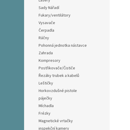
Lasery
Sady Nářadí
Fukary/ventilátory
Vysavače
Čerpadla
Ráčny
Pohonná jednotka nástavce
Zahrada
Kompresory
Postřikovače/Čističe
Řezáky trubek a kabelů
Leštičky
Horkovzdušné pistole
páječky
Míchadla
Frézky
Magnetické vrtačky
inspekční kamery