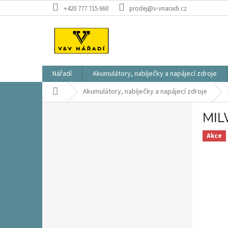
Přejít
+420 777 715 660
prodej@v-vnaradi.cz
na
obsah
Nářadí
Akumulátory, nabíječky a napájecí zdroje
Domů
Akumulátory, nabíječky a napájecí zdroje
P
MIL
o
s
Akce
t
r
a
n
n
í
p
a