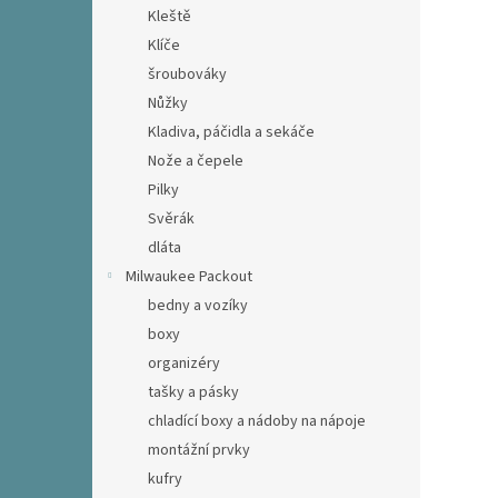
Kleště
Klíče
šroubováky
Nůžky
Kladiva, páčidla a sekáče
Nože a čepele
Pilky
Svěrák
dláta
Milwaukee Packout
bedny a vozíky
boxy
organizéry
tašky a pásky
chladící boxy a nádoby na nápoje
montážní prvky
kufry