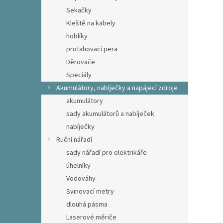
Sekačky
Kleště na kabely
hoblíky
protahovací pera
Děrovače
Speciály
Akumulátory, nabíječky a napájecí zdroje
akumulátory
sady akumulátorů a nabíječek
nabíječky
Ruční nářadí
sady nářadí pro elektrikáře
úhelníky
Vodováhy
Svinovací metry
dlouhá pásma
Laserové měriče