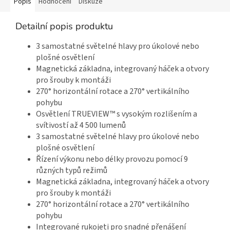
Popis
Hodnocení
Diskuze
Detailní popis produktu
3 samostatné světelné hlavy pro úkolové nebo
plošné osvětlení
Magnetická základna, integrovaný háček a otvory
pro šrouby k montáži
270° horizontální rotace a 270° vertikálního
pohybu
Osvětlení TRUEVIEW™ s vysokým rozlišením a
svítivostí až 4 500 lumenů
3 samostatné světelné hlavy pro úkolové nebo
plošné osvětlení
Řízení výkonu nebo délky provozu pomocí 9
různých typů režimů
Magnetická základna, integrovaný háček a otvory
pro šrouby k montáži
270° horizontální rotace a 270° vertikálního
pohybu
Integrované rukojeti pro snadné přenášení