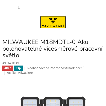
Přejít
NÁKU
na
obsah
KOŠÍK
MILWAUKEE M18MDTL-0 Aku
polohovatelné vícesměrové pracovní
světlo
4933498149
Průměrné
Neohodnoceno
Podrobnosti hodnocení
Akce
Tip
hodnocení
Značka:
Milwaukee
produktu
je
0,0
z
5
hvězdiček.