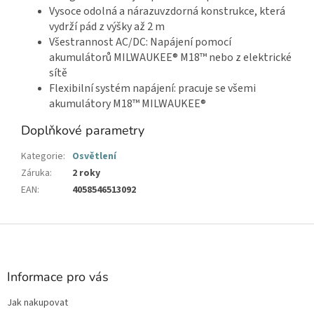
Vysoce odolná a nárazuvzdorná konstrukce, která
vydrží pád z výšky až 2 m
Všestrannost AC/DC: Napájení pomocí
akumulátorů MILWAUKEE® M18™ nebo z elektrické
sítě
Flexibilní systém napájení: pracuje se všemi
akumulátory M18™ MILWAUKEE®
Doplňkové parametry
Kategorie
:
Osvětlení
Záruka
:
2 roky
EAN
:
4058546513092
Z
á
p
a
Informace pro vás
t
Jak nakupovat
í