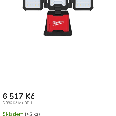
6 517 Kč
5 386 Kč bez DPH
Měrná
Skladem
(>5 ks)
cena: