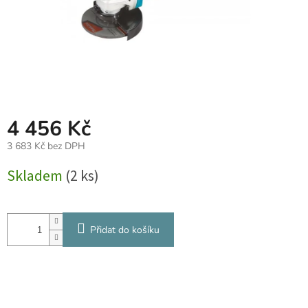
4 456 Kč
3 683 Kč bez DPH
Měrná
Skladem
(2 ks)
cena:
Přidat do košíku