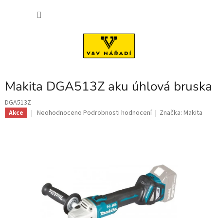
Přejít
NÁKU
na
obsah
KOŠÍK
Makita DGA513Z aku úhlová bruska
DGA513Z
Průměrné
Neohodnoceno
Podrobnosti hodnocení
Značka:
Makita
Akce
hodnocení
produktu
je
0,0
z
5
hvězdiček.