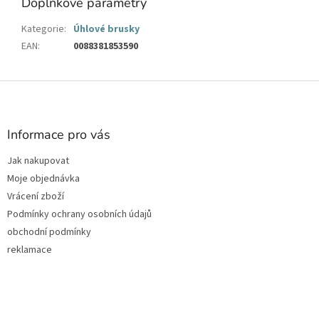
Doplňkové parametry
Kategorie
:
Úhlové brusky
EAN
:
0088381853590
Z
á
p
a
Informace pro vás
t
Jak nakupovat
í
Moje objednávka
Vrácení zboží
Podmínky ochrany osobních údajů
obchodní podmínky
reklamace