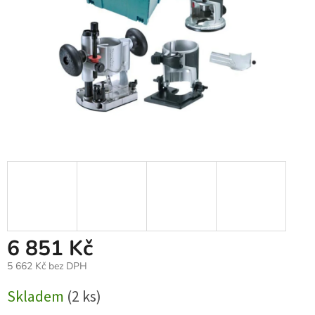
6 851 Kč
5 662 Kč bez DPH
Měrná
Skladem
(2 ks)
cena: