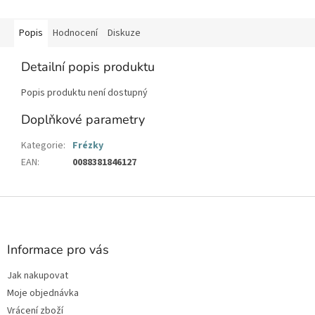
Popis
Hodnocení
Diskuze
Detailní popis produktu
Popis produktu není dostupný
Doplňkové parametry
Kategorie
:
Frézky
EAN
:
0088381846127
Z
á
p
a
Informace pro vás
t
Jak nakupovat
í
Moje objednávka
Vrácení zboží