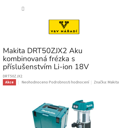
Přejít
NÁKU
na
obsah
KOŠÍK
Makita DRT50ZJX2 Aku
kombinovaná frézka s
příslušenstvím Li-ion 18V
DRT50ZJX2
Průměrné
Neohodnoceno
Podrobnosti hodnocení
Značka:
Makita
Akce
hodnocení
produktu
je
0,0
z
5
hvězdiček.