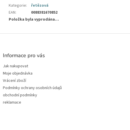
Kategorie
:
řetězová
EAN
:
0088381670852
Položka byla vyprodána…
Z
á
p
a
Informace pro vás
t
Jak nakupovat
í
Moje objednávka
Vrácení zboží
Podmínky ochrany osobních údajů
obchodní podmínky
reklamace