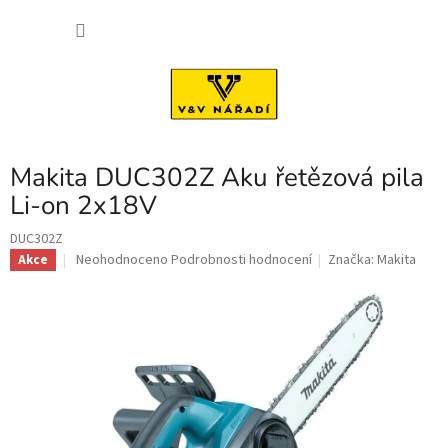
Přejít
NÁKU
na
obsah
KOŠÍK
Makita DUC302Z Aku řetězová pila
Li-on 2x18V
DUC302Z
Průměrné
Neohodnoceno
Podrobnosti hodnocení
Značka:
Makita
Akce
hodnocení
produktu
je
0,0
z
5
hvězdiček.