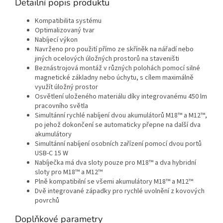
Detailní popis produktu
Kompatibilita systému
Optimalizovaný tvar
Nabíjecí výkon
Navrženo pro použití přímo ze skříněk na nářadí nebo
jiných ocelových úložných prostorů na staveništi
Beznástrojová montáž v různých polohách pomocí silné
magnetické základny nebo úchytu, s cílem maximálně
využít úložný prostor
Osvětlení uloženého materiálu díky integrovanému 450 lm
pracovního světla
Simultánní rychlé nabíjení dvou akumulátorů M18™ a M12™,
po jehož dokončení se automaticky přepne na další dva
akumulátory
Simultánní nabíjení osobních zařízení pomocí dvou portů
USB-C 15 W
Nabíječka má dva sloty pouze pro M18™ a dva hybridní
sloty pro M18™ a M12™
Plně kompatibilní se všemi akumulátory M18™ a M12™
Dvě integrované západky pro rychlé uvolnění z kovových
povrchů
Doplňkové parametry