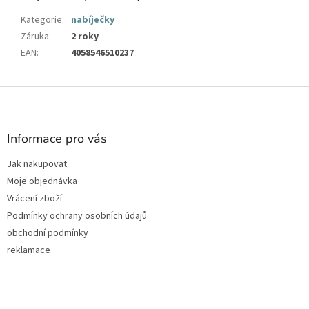
Kategorie
:
nabíječky
Záruka
:
2 roky
EAN
:
4058546510237
Z
á
p
a
Informace pro vás
t
Jak nakupovat
í
Moje objednávka
Vrácení zboží
Podmínky ochrany osobních údajů
obchodní podmínky
reklamace