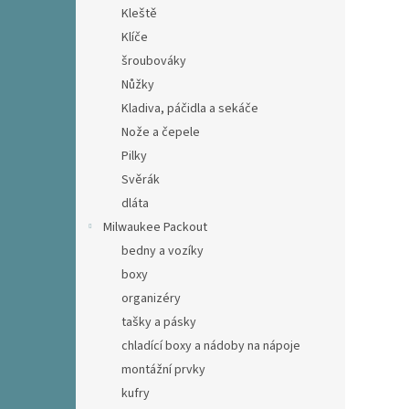
Kleště
Klíče
šroubováky
Nůžky
Kladiva, páčidla a sekáče
Nože a čepele
Pilky
Svěrák
dláta
Milwaukee Packout
bedny a vozíky
boxy
organizéry
tašky a pásky
chladící boxy a nádoby na nápoje
montážní prvky
kufry