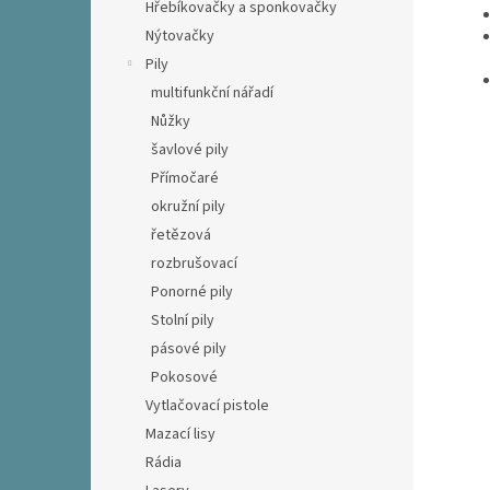
Hřebíkovačky a sponkovačky
Nýtovačky
Pily
multifunkční nářadí
Nůžky
šavlové pily
Přímočaré
okružní pily
řetězová
rozbrušovací
Ponorné pily
Stolní pily
pásové pily
Pokosové
Vytlačovací pistole
Mazací lisy
Rádia