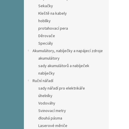
Sekačky
Kleště na kabely
hoblíky
protahovací pera
Děrovače
Speciály
Akumulátory, nabíječky a napájecí zdroje
akumulátory
sady akumulátorů a nabíječek
nabíječky
Ruční nářadí
sady nářadí pro elektrikáře
úhelníky
Vodováhy
Svinovací metry
dlouhá pásma
Laserové měriče