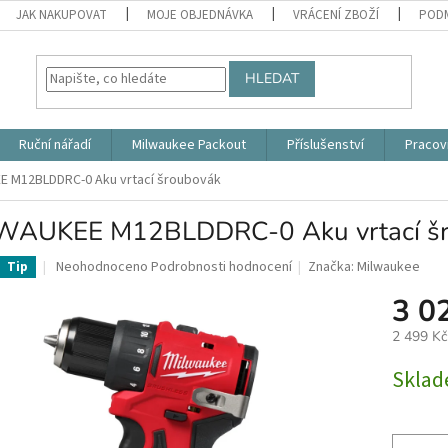
JAK NAKUPOVAT
MOJE OBJEDNÁVKA
VRÁCENÍ ZBOŽÍ
PODM
HLEDAT
Ruční nářadí
Milwaukee Packout
Příslušenství
Pracov
E M12BLDDRC-0 Aku vrtací šroubovák
WAUKEE M12BLDDRC-0 Aku vrtací šr
Průměrné
Neohodnoceno
Podrobnosti hodnocení
Značka:
Milwaukee
Tip
hodnocení
3 0
produktu
je
2 499 K
0,0
z
Měrná
Skla
5
cena:
hvězdiček.