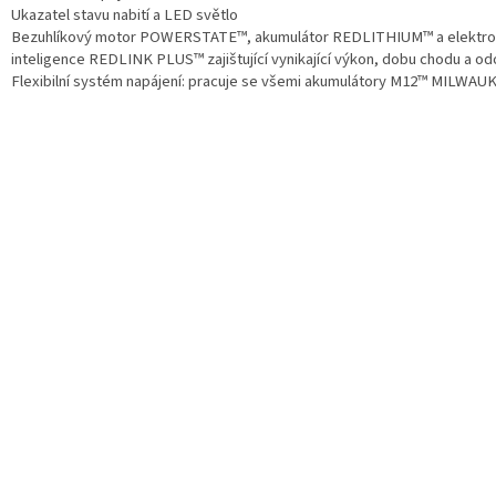
Ukazatel stavu nabití a LED světlo
Bezuhlíkový motor POWERSTATE™, akumulátor REDLITHIUM™ a elektro
inteligence REDLINK PLUS™ zajištující vynikající výkon, dobu chodu a od
Flexibilní systém napájení: pracuje se všemi akumulátory M12™ MILWAU