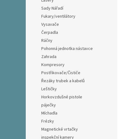
Lasery
Sady Nářadí
Fukary/ventilátory
Vysavače
Čerpadla
Ráčny
Pohonná jednotka nástavce
Zahrada
Kompresory
Postřikovače/Čističe
Řezáky trubek a kabelů
Leštičky
Horkovzdušné pistole
páječky
Míchadla
Frézky
Magnetické vrtačky
inspekční kamery