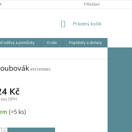
ÍNKY OCHRANY OSOBNÍCH ÚDAJŮ
OBCHODNÍ PODMÍNKY
Přihlášení
REKLAMA
NÁKUPNÍ
Prázdný košík
KOŠÍK
ní oděvy a pomůcky
O nás
Poptávky a dotazy
Prodlouže
oubovák
4933499683
24 Kč
č bez DPH
dem
(>5 ks)