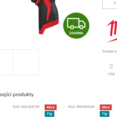
Z
ZDARMA
D
Detailní 
A
R
TISK
M
sející produkty
Kód:
4931416739
Kód:
4933459209
Akce
Akce
A
Tip
Tip