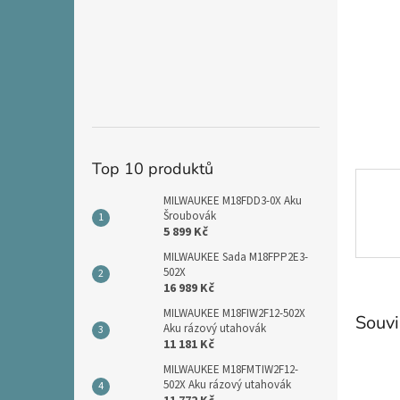
n
e
l
Top 10 produktů
MILWAUKEE M18FDD3-0X Aku
Šroubovák
5 899 Kč
MILWAUKEE Sada M18FPP2E3-
502X
16 989 Kč
MILWAUKEE M18FIW2F12-502X
Souvi
Aku rázový utahovák
11 181 Kč
MILWAUKEE M18FMTIW2F12-
502X Aku rázový utahovák