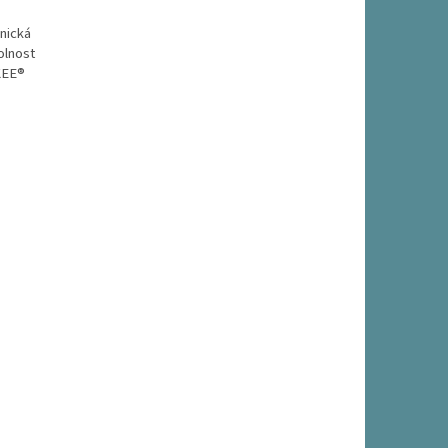
nická
olnost
KEE®