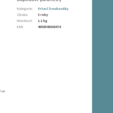
Kategorie
:
Vrtací šroubováky
Záruka
:
3 roky
Hmotnost
:
1.1 kg
EAN
:
4058546568474
í ve