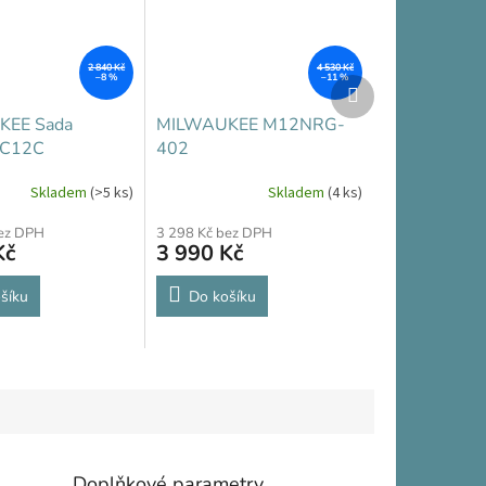
2 840 Kč
4 530 Kč
–8 %
–11 %
Další
produkt
EE Sada
MILWAUKEE M12NRG-
C12C
402
Skladem
(>5 ks)
Skladem
(4 ks)
bez DPH
3 298 Kč bez DPH
Kč
3 990 Kč
šíku
Do košíku
Doplňkové parametry