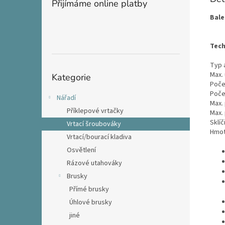
Přijímáme online platby
Bale
Tech
Typ a
Přeskočit
Max.
Kategorie
kategorie
Počet
Počet
Nářadí
Max.
Příklepové vrtačky
Max.
Sklíč
Vrtací šroubováky
Hmot
Vrtací/bourací kladiva
Osvětlení
Rázové utahováky
Brusky
Přímé brusky
Úhlové brusky
jiné