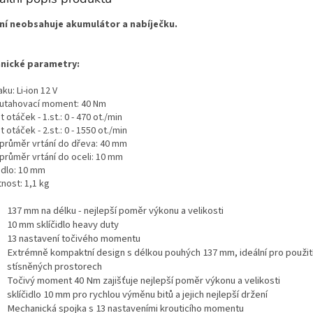
ní neobsahuje akumulátor a nabíječku.
nické parametry:
ku: Li-ion 12 V
 utahovací moment: 40 Nm
 otáček - 1.st.: 0 - 470 ot./min
 otáček - 2.st.: 0 - 1550 ot./min
 průměr vrtání do dřeva: 40 mm
 průměr vrtání do oceli: 10 mm
idlo: 10 mm
nost: 1,1 kg
137 mm na délku - nejlepší poměr výkonu a velikosti
10 mm sklíčidlo heavy duty
13 nastavení točivého momentu
Extrémně kompaktní design s délkou pouhých 137 mm, ideální pro použit
stísněných prostorech
Točivý moment 40 Nm zajišťuje nejlepší poměr výkonu a velikosti
sklíčidlo 10 mm pro rychlou výměnu bitů a jejich nejlepší držení
Mechanická spojka s 13 nastaveními krouticího momentu