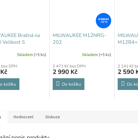
3 330 Kč
–10 %
AUKEE Brašná na
MILWAUKEE M12NRG-
MILWAUK
í Velikost S
202
M12B4+
Skladem
(>5 ks)
Skladem
(>5 ks)
č bez DPH
2 471 Kč bez DPH
2 141 Kč 
 Kč
2 990 Kč
2 590 
o košíku
Do košíku
Do ko
s
Hodnocení
Diskuze
ailní popis produktu