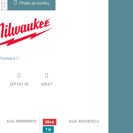
Přidat do košíku
informace
ZEPTAT SE
SDÍLET
Kód:
4999999975
Kód:
4933459211
Akce
Tip