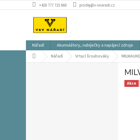
Přejít
+420 777 715 660
prodej@v-vnaradi.cz
na
obsah
Nářadí
Akumulátory, nabíječky a napájecí zdroje
Domů
Nářadí
Vrtací šroubováky
MILWAUKE
P
MIL
o
s
Akce
t
r
a
n
n
í
p
a