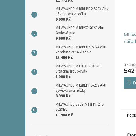
11 772 Kč
MILWAUKEE M18BLPD2-502X Aku
příklepová vrtačka
9 990 Kč
MILWAUKEE M18BSX-402C Aku
šavlová pila
MILW
9 690 Kč
nářad
MILWAUKEE M18BLHX-502X Aku
kombinované kladivo
13 490 Kč
448 K
MILWAUKEE M12FDD2-0 Aku
542
Vrtačka/šroubovák
3 990 Kč
D
MILWAUKEE M12BLPRS-202 Aku
vyvětvovací nůžky
8 990 Kč
MILWAUKEE Sada M18FPP2F3-
502XEU
17 988 Kč
Popi
Det