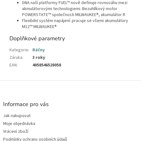
DNA naší platformy FUEL™ nově definuje rovnováhu mezi
akmulátorovými technologiemi. Bezuhlíkový motor
POWERSTATE™ společnosti MILWAUKEE®, akumulátor R
Flexibilní systém napájení: pracuje se všemi akumulátory
M12™ MILWAUKEE®
Doplňkové parametry
Kategorie
:
Ráčny
Záruka
:
3 roky
EAN
:
4058546528058
Z
á
p
a
Informace pro vás
t
Jak nakupovat
í
Moje objednávka
Vrácení zboží
Podmínky ochrany osobních údajů