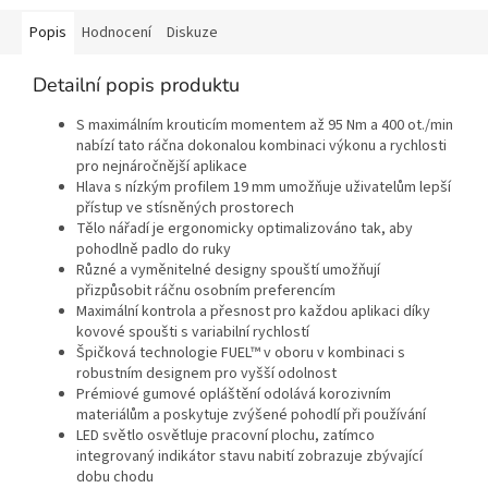
Popis
Hodnocení
Diskuze
Detailní popis produktu
S maximálním krouticím momentem až 95 Nm a 400 ot./min
nabízí tato ráčna dokonalou kombinaci výkonu a rychlosti
pro nejnáročnější aplikace
Hlava s nízkým profilem 19 mm umožňuje uživatelům lepší
přístup ve stísněných prostorech
Tělo nářadí je ergonomicky optimalizováno tak, aby
pohodlně padlo do ruky
Různé a vyměnitelné designy spouští umožňují
přizpůsobit ráčnu osobním preferencím
Maximální kontrola a přesnost pro každou aplikaci díky
kovové spoušti s variabilní rychlostí
Špičková technologie FUEL™ v oboru v kombinaci s
robustním designem pro vyšší odolnost
Prémiové gumové opláštění odolává korozivním
materiálům a poskytuje zvýšené pohodlí při používání
LED světlo osvětluje pracovní plochu, zatímco
integrovaný indikátor stavu nabití zobrazuje zbývající
dobu chodu