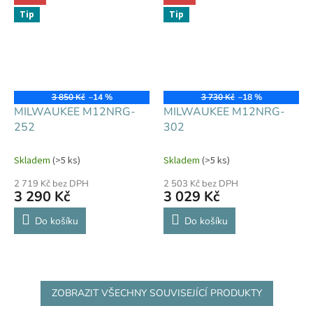
Tip
Tip
3 850 Kč
–14 %
3 730 Kč
–18 %
MILWAUKEE M12NRG-
MILWAUKEE M12NRG-
252
302
Skladem
(>5 ks)
Skladem
(>5 ks)
2 719 Kč bez DPH
2 503 Kč bez DPH
3 290 Kč
3 029 Kč
Do košíku
Do košíku
ZOBRAZIT VŠECHNY SOUVISEJÍCÍ PRODUKTY