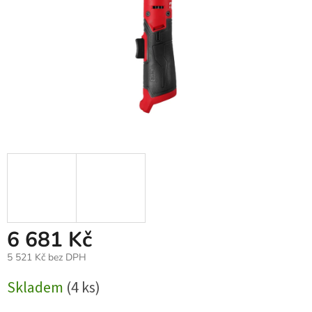
6 681 Kč
5 521 Kč bez DPH
Měrná
Skladem
(4 ks)
cena: