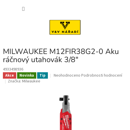
Přejít
NÁKU
na
obsah
KOŠÍK
MILWAUKEE M12FIR38G2-0 Aku
ráčnový utahovák 3/8"
4933498936
Průměrné
Neohodnoceno
Podrobnosti hodnocení
Akce
Novinka
Tip
hodnocení
Značka:
Milwaukee
produktu
je
0,0
z
5
hvězdiček.