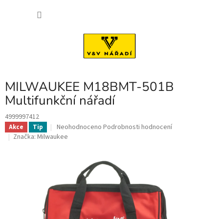
Přejít
NÁKU
na
obsah
KOŠÍK
MILWAUKEE M18BMT-501B
Multifunkční nářadí
4999997412
Průměrné
Neohodnoceno
Podrobnosti hodnocení
Akce
Tip
hodnocení
Značka:
Milwaukee
produktu
je
0,0
z
5
hvězdiček.