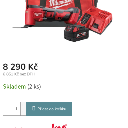
8 290 Kč
6 851 Kč bez DPH
Měrná
Skladem
(2 ks)
cena:
Přidat do košíku