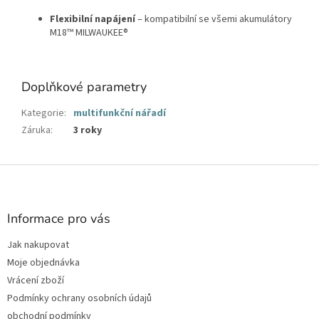
Flexibilní napájení
– kompatibilní se všemi akumulátory
M18™ MILWAUKEE®
Doplňkové parametry
Kategorie
:
multifunkční nářadí
Záruka
:
3 roky
Z
á
p
a
Informace pro vás
t
Jak nakupovat
í
Moje objednávka
Vrácení zboží
Podmínky ochrany osobních údajů
obchodní podmínky