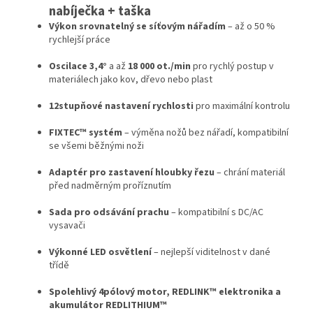
nabíječka + taška
Výkon srovnatelný se síťovým nářadím
– až o 50 %
rychlejší práce
Oscilace 3,4°
a až
18 000 ot./min
pro rychlý postup v
materiálech jako kov, dřevo nebo plast
12stupňové nastavení rychlosti
pro maximální kontrolu
FIXTEC™ systém
– výměna nožů bez nářadí, kompatibilní
se všemi běžnými noži
Adaptér pro zastavení hloubky řezu
– chrání materiál
před nadměrným proříznutím
Sada pro odsávání prachu
– kompatibilní s DC/AC
vysavači
Výkonné LED osvětlení
– nejlepší viditelnost v dané
třídě
Spolehlivý 4pólový motor, REDLINK™ elektronika a
akumulátor REDLITHIUM™