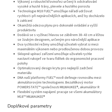
Výkonný a robustní křovinořez určený k odstraňování
vysoké a husté trávy, plevele a hustého porostu
Technologie M18 FUEL™ umožňuje nářadí udržovat
rychlost i při nejnáročnějších aplikacích, aniž by docházelo
k zahlcení
Okamžitá odezva plynu pro dokonalé ovládání a vyšší
produktivitu
Dodává se s vyžínací hlavou se záběrem 38–43 cm a lištou
se 3zubým designem, určeným pro náročnější aplikace
Dva rychlostní režimy umožňují uživateli vybrat si mezi
maximálním výkonem nebo prodlouženou dobou provozu
Sklopné upínací zařízení umožňuje uživateli rychle
nastavit rukojeť ve tvaru řídítek do ergonomické pracovní
polohy
Optimalizovaný design krytu pro nejlepší zadržení
materiálu
DNA naší platformy FUEL™ nově definuje rovnováhu mezi
akmulátorovými technologiemi. Bezuhlíkový motor
POWERSTATE™ společnosti MILWAUKEE®, akumulátor R
Flexibilní systém napájení: pracuje se všemi akumulátory
M18™ MILWAUKEE®
Doplňkové parametry