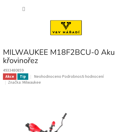
Přejít
NÁKU
na
obsah
KOŠÍK
MILWAUKEE M18F2BCU-0 Aku
křovinořez
4933480859
Průměrné
Neohodnoceno
Podrobnosti hodnocení
Akce
Tip
hodnocení
Značka:
Milwaukee
produktu
je
0,0
z
5
hvězdiček.