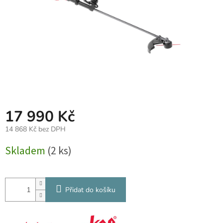
17 990 Kč
14 868 Kč bez DPH
Měrná
Skladem
(2 ks)
cena:
Přidat do košíku