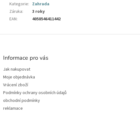
Kategorie
:
Zahrada
Záruka
:
3 roky
EAN
:
4058546411442
Z
á
p
a
Informace pro vás
t
Jak nakupovat
í
Moje objednávka
Vrácení zboží
Podmínky ochrany osobních údajů
obchodní podmínky
reklamace