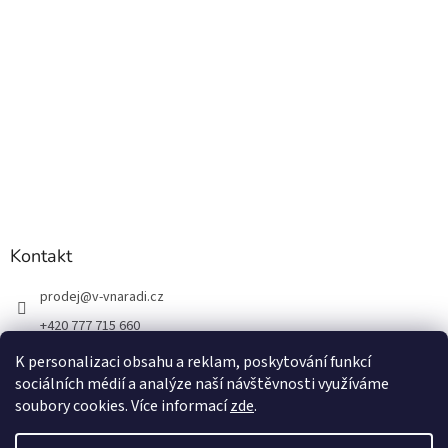
Kontakt
prodej
@
v-vnaradi.cz
+420 777 715 660
K personalizaci obsahu a reklam, poskytování funkcí
sociálních médií a analýze naší návštěvnosti využíváme
soubory cookies. Více informací
zde
.
Vytvořil Shoptet