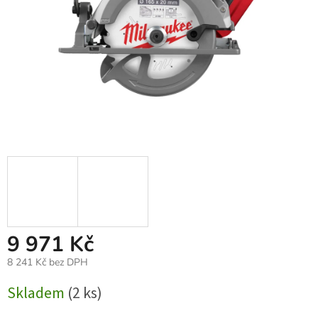
9 971 Kč
8 241 Kč bez DPH
Měrná
Skladem
(2 ks)
cena: