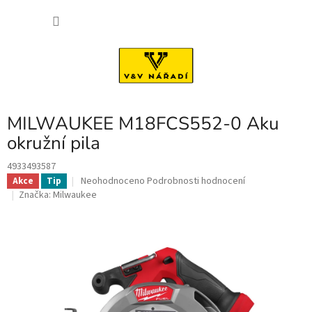
Přejít
NÁKU
na
obsah
KOŠÍK
MILWAUKEE M18FCS552-0 Aku
okružní pila
4933493587
Průměrné
Neohodnoceno
Podrobnosti hodnocení
Akce
Tip
hodnocení
Značka:
Milwaukee
produktu
je
0,0
z
5
hvězdiček.