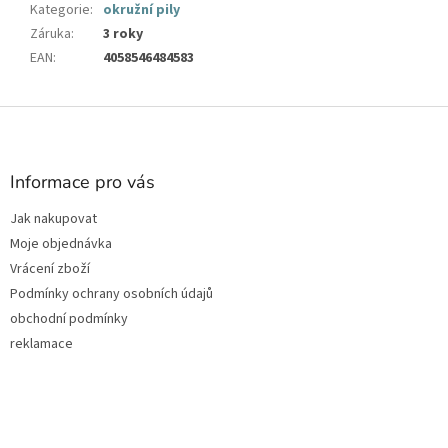
Kategorie
:
okružní pily
Záruka
:
3 roky
EAN
:
4058546484583
Z
á
p
a
Informace pro vás
t
Jak nakupovat
í
Moje objednávka
Vrácení zboží
Podmínky ochrany osobních údajů
obchodní podmínky
reklamace