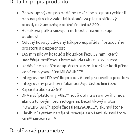
Detailní popis produktu
Poskytuje výkon pro podélné řezání se stejnou rychlostí
posuvu jako ekvivalentní kotoučová pila na střídavý
proud, což umožňuje příčné řezání až 200 k
Hořčíková patka snižuje hmotnost a maximalizuje
odolnost
Odolný kovový závěsný hák pro uspořádání pracovního
prostoru a bezpečnost
165 mm pilový kotouč s hloubkou řezu 57 mm, který
umožňuje proříznout hromadu desek OSB 3x 18 mm.
Dodává se s naším adaptérem DEK26, který se hodí přímo
ke všem vysavačům MILWAUKEE®.
Integrované LED světlo pro osvětlení pracovního prostoru
Integrovaný prachový fukar udržuje čistou linii řezu
Kapacita úkosu až 50°
DNA naší platformy FUEL™ nově definuje rovnováhu mezi
akmulátorovými technologiemi. Bezuhlíkový motor
POWERSTATE™ společnosti MILWAUKEE®, akumulátor R
Flexibilní systém napájení: pracuje se všemi akumulátory
M18™ MILWAUKEE®
Doplňkové parametry