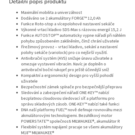
Detailní popis produktu
Maximální mobilita a univerzálnost
Dodáváno se 2 akumulátory FORGE™ 12,0 Ah
Funkce Roto-stop a vícepolohové nastavení sekáče
Výkonné vrtací kladivo SDS-Max s rázovou energií 15,2 J
Funkce AUTOSTOP™ automaticky vypne nářadí při náhlém
pohybu způsobeném zaklíněním, čímž chrání uživatele
řírežimový provoz – vrtací kladivo, sekání a nastavení
polohy sekáče (variolock) pro co nejširší využití.
Antivibrační systém (AVS) snižuje únavu uživatele a
omezuje vystavení vibracím. Navíc je doplněn o
antivibrační boční rukojeť pro ještě účinnější sníž
Kompaktní a ergonomický design pro vyšší pohodlí
uživatele
Bezpečnostní zámek spínače pro bezpečnější přepravu
Sledování a zabezpečení nářadí ONE-KEY™ nabízí
bezplatnou cloudovou sledovací síť a platformu pro
správu skladových zásob. ONE-KEY™ nabízí také funkci
DNA naší platformy FUEL™ nově definuje rovnováhu mezi
akmulátorovými technologiemi. Bezuhlíkový motor
POWERSTATE™ společnosti MILWAUKEE®, akumulátor R
Flexibilní systém napájení: pracuje se všemi akumulátory
M18™ MILWAUKEE®