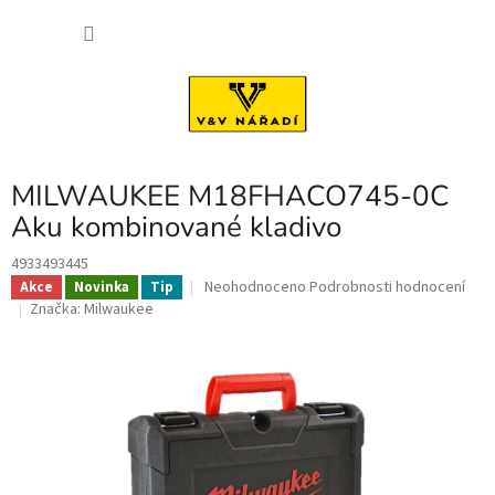
Přejít
NÁKU
na
obsah
KOŠÍK
MILWAUKEE M18FHACO745-0C
Aku kombinované kladivo
4933493445
Průměrné
Neohodnoceno
Podrobnosti hodnocení
Akce
Novinka
Tip
hodnocení
Značka:
Milwaukee
produktu
je
0,0
z
5
hvězdiček.