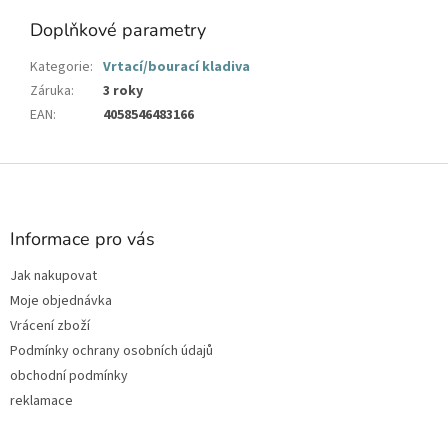
Doplňkové parametry
Kategorie
:
Vrtací/bourací kladiva
Záruka
:
3 roky
EAN
:
4058546483166
Z
á
p
a
Informace pro vás
t
Jak nakupovat
í
Moje objednávka
Vrácení zboží
Podmínky ochrany osobních údajů
obchodní podmínky
reklamace