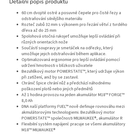
Detailní popis produktu
60 cm dvojité ostré a posuvné čepele pro čisté řezy a
odstraňování silnějšího materiálu
Rozteč zubů 32 mm s výkonem pro řezání větví z tvrdého
dřeva až do 25 mm
5polohová otočná rukojeť umožňuje lepší ovládání při
různých orientacích nože
Součástí soupravy je smetáček na odřezky, který
umožňuje jejich odstraňování během aplikace.
Optimalizovaná ergonomie pro lepší ovládání pomocí
udržení hmotnosti v blízkosti uživatele
Bezuhlíkový motor POWERSTATE™, který udržuje výkon
při zatížení, aniž by se zastavil.
Chránič špice chrání nůž a předchází náhodnému
poškození plotů nebo jiných předmětů
Až 1 hodina provozu na jeden akumulátor M18™ FORGE™
8,0 Ah
DNA naší platformy FUEL™ nově definuje rovnováhu mezi
akmulátorovými technologiemi. Bezuhlíkový motor
POWERSTATE™ společnosti MILWAUKEE®, akumulátor R
Flexibilní systém napájení: pracuje se všemi akumulátory
M18™ MILWAUKEE®