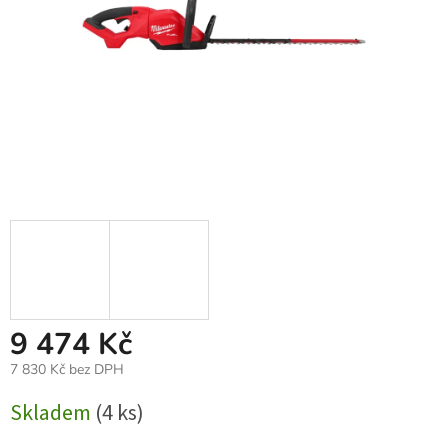
9 474 Kč
7 830 Kč bez DPH
Měrná
Skladem
(4 ks)
cena: