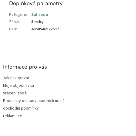
Doplňkové parametry
Kategorie
:
Zahrada
Záruka
:
3 roky
EAN
:
4058546522537
Z
á
p
a
Informace pro vás
t
Jak nakupovat
í
Moje objednávka
Vrácení zboží
Podmínky ochrany osobních údajů
obchodní podmínky
reklamace