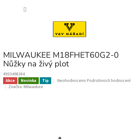
Přejít
NÁKU
na
obsah
KOŠÍK
MILWAUKEE M18FHET60G2-0
Nůžky na živý plot
4933498384
Průměrné
Neohodnoceno
Podrobnosti hodnocení
Akce
Novinka
Tip
hodnocení
Značka:
Milwaukee
produktu
je
0,0
z
5
hvězdiček.