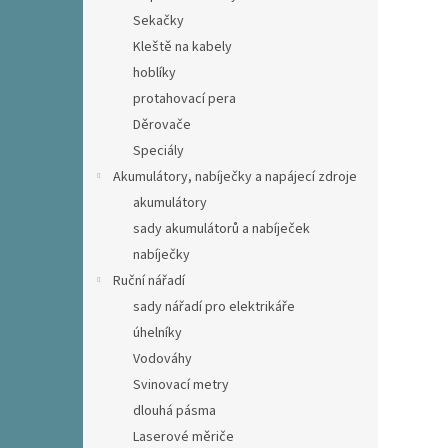
Sekačky
Kleště na kabely
hoblíky
protahovací pera
Děrovače
Speciály
Akumulátory, nabíječky a napájecí zdroje
akumulátory
sady akumulátorů a nabíječek
nabíječky
Ruční nářadí
sady nářadí pro elektrikáře
úhelníky
Vodováhy
Svinovací metry
dlouhá pásma
Laserové měriče