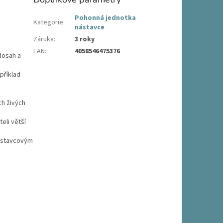
Pohonná jednotka
Kategorie
:
nástavce
Záruka
:
3 roky
EAN
:
4058546475376
dosah a
příklad
ch živých
teli větší
nástavcovým