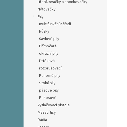
Hřebíkovačky a sponkovačky
Nýtovačky
Pily
multifunkční nářadí
Nůžky
šavlové pily
Přímočaré
okružní pily
řetězová
rozbrušovací
Ponorné pily
Stolní pily
pásové pily
Pokosové
Vytlačovací pistole
Mazací lisy
Rádia