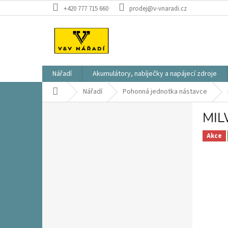
Přejít
+420 777 715 660
prodej@v-vnaradi.cz
na
obsah
Nářadí
Akumulátory, nabíječky a napájecí zdroje
Domů
Nářadí
Pohonná jednotka nástavce
P
MIL
o
s
Akce
t
r
a
n
n
í
p
a