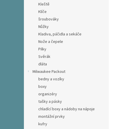
Kleště
Klíče
šroubováky
Nůžky
Kladiva, páčidla a sekáče
Nože a čepele
Pilky
Svěrák
dláta
Milwaukee Packout
bedny a vozíky
boxy
organizéry
tašky a pásky
chladící boxy a nádoby na nápoje
montážní prvky
kufry