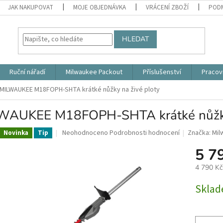
JAK NAKUPOVAT
MOJE OBJEDNÁVKA
VRÁCENÍ ZBOŽÍ
PODM
HLEDAT
Ruční nářadí
Milwaukee Packout
Příslušenství
Pracov
MILWAUKEE M18FOPH-SHTA krátké nůžky na živé ploty
WAUKEE M18FOPH-SHTA krátké nůžky 
Průměrné
Neohodnoceno
Podrobnosti hodnocení
Značka:
Mil
Novinka
Tip
hodnocení
5 7
produktu
je
4 790 K
0,0
z
Měrná
Skla
5
cena:
hvězdiček.