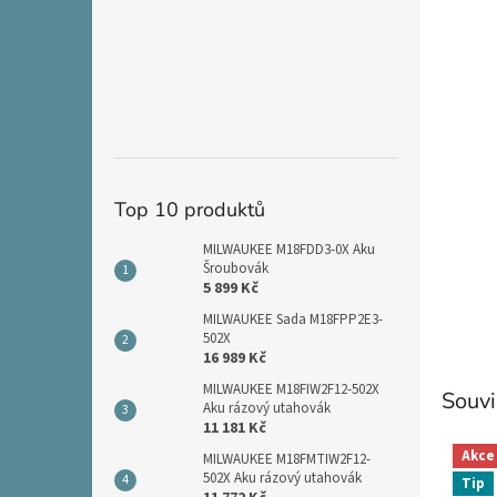
n
e
l
Top 10 produktů
MILWAUKEE M18FDD3-0X Aku
Šroubovák
5 899 Kč
MILWAUKEE Sada M18FPP2E3-
502X
16 989 Kč
MILWAUKEE M18FIW2F12-502X
Souvi
Aku rázový utahovák
11 181 Kč
Akce
MILWAUKEE M18FMTIW2F12-
502X Aku rázový utahovák
Tip