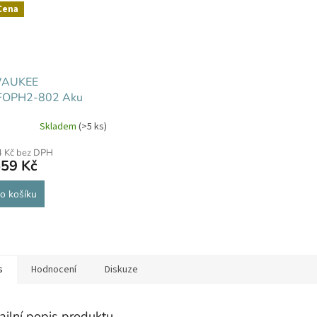
Cena
WAUKEE
OPH2-802 Aku
nná jednotka QUIK-
Skladem
(>5 ks)
ro zahradní nářadí
4 Kč bez DPH
559 Kč
o košíku
s
Hodnocení
Diskuze
ailní popis produktu