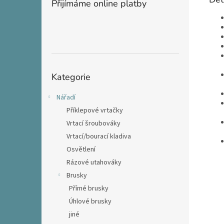
Přijímáme online platby
Přeskočit
Kategorie
kategorie
Nářadí
Příklepové vrtačky
Vrtací šroubováky
Vrtací/bourací kladiva
Osvětlení
Rázové utahováky
Brusky
Přímé brusky
Úhlové brusky
jiné