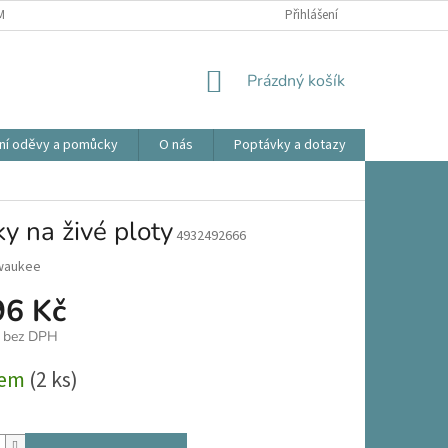
ÍNKY OCHRANY OSOBNÍCH ÚDAJŮ
OBCHODNÍ PODMÍNKY
Přihlášení
REKLAMA
NÁKUPNÍ
Prázdný košík
KOŠÍK
ní oděvy a pomůcky
O nás
Poptávky a dotazy
Prodlouže
na živé ploty
4932492666
waukee
96 Kč
č bez DPH
dem
(2 ks)