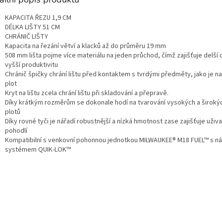
KAPACITA ŘEZU 1,9 CM
DÉLKA LIŠTY 51 CM
CHRÁNIČ LIŠTY
Kapacita na řezání větví a klacků až do průměru 19 mm
508 mm lišta pojme více materiálu na jeden průchod, čímž zajišťuje delší 
vyšší produktivitu
Chránič špičky chrání lištu před kontaktem s tvrdými předměty, jako je na
plot
Kryt na lištu zcela chrání lištu při skladování a přepravě.
Díky krátkým rozměrům se dokonale hodí na tvarování vysokých a široký
plotů
Díky rovné tyči je nářadí robustnější a nízká hmotnost zase zajišťuje uživa
pohodlí
Kompatibilní s venkovní pohonnou jednotkou MILWAUKEE® M18 FUEL™ s 
systémem QUIK-LOK™