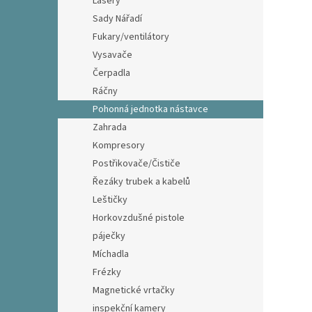
Lasery
Sady Nářadí
Fukary/ventilátory
Vysavače
Čerpadla
Ráčny
Pohonná jednotka nástavce
Zahrada
Kompresory
Postřikovače/Čističe
Řezáky trubek a kabelů
Leštičky
Horkovzdušné pistole
páječky
Míchadla
Frézky
Magnetické vrtačky
inspekční kamery