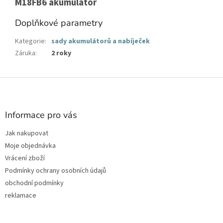
M18FB6 akumulátor
Doplňkové parametry
Kategorie
:
sady akumulátorů a nabíječek
Záruka
:
2 roky
Z
á
p
a
Informace pro vás
t
Jak nakupovat
í
Moje objednávka
Vrácení zboží
Podmínky ochrany osobních údajů
obchodní podmínky
reklamace