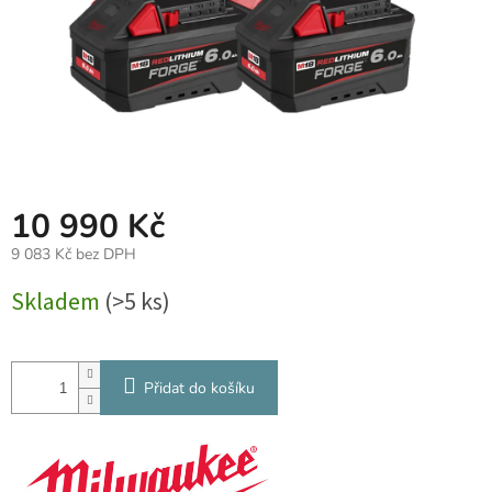
10 990 Kč
9 083 Kč bez DPH
Měrná
Skladem
(>5 ks)
cena:
Přidat do košíku