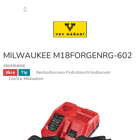
Přejít
NÁKU
na
obsah
KOŠÍK
MILWAUKEE M18FORGENRG-602
4964964666
Průměrné
Neohodnoceno
Podrobnosti hodnocení
Akce
Tip
hodnocení
Značka:
Milwaukee
produktu
je
0,0
z
5
hvězdiček.