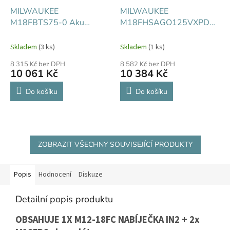
MILWAUKEE
MILWAUKEE
M18FBTS75-0 Aku
M18FHSAGO125VXPDB2-
pásová bruska
0X Aku úhlová bruska
Skladem
(3 ks)
Skladem
(1 ks)
8 315 Kč bez DPH
8 582 Kč bez DPH
10 061 Kč
10 384 Kč
Do košíku
Do košíku
ZOBRAZIT VŠECHNY SOUVISEJÍCÍ PRODUKTY
Popis
Hodnocení
Diskuze
Detailní popis produktu
OBSAHUJE 1X M12-18FC NABÍJEČKA IN2 + 2x