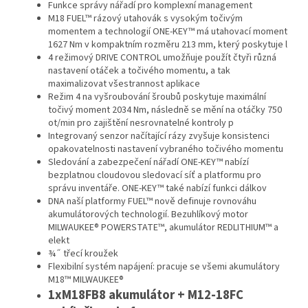
Funkce správy nářadí pro komplexní management
M18 FUEL™ rázový utahovák s vysokým točivým
momentem a technologií ONE-KEY™ má utahovací moment
1627 Nm v kompaktním rozměru 213 mm, který poskytuje l
4 režimový DRIVE CONTROL umožňuje použít čtyři různá
nastavení otáček a točivého momentu, a tak
maximalizovat všestrannost aplikace
Režim 4 na vyšroubování šroubů poskytuje maximální
točivý moment 2034 Nm, následně se mění na otáčky 750
ot/min pro zajištění nesrovnatelné kontroly p
Integrovaný senzor načítající rázy zvyšuje konsistenci
opakovatelnosti nastavení vybraného točivého momentu
Sledování a zabezpečení nářadí ONE-KEY™ nabízí
bezplatnou cloudovou sledovací síť a platformu pro
správu inventáře. ONE-KEY™ také nabízí funkci dálkov
DNA naší platformy FUEL™ nově definuje rovnováhu
akumulátorových technologií. Bezuhlíkový motor
MILWAUKEE® POWERSTATE™, akumulátor REDLITHIUM™ a
elekt
¾˝ třecí kroužek
Flexibilní systém napájení: pracuje se všemi akumulátory
M18™ MILWAUKEE®
1xM18FB8 akumulátor + M12-18FC