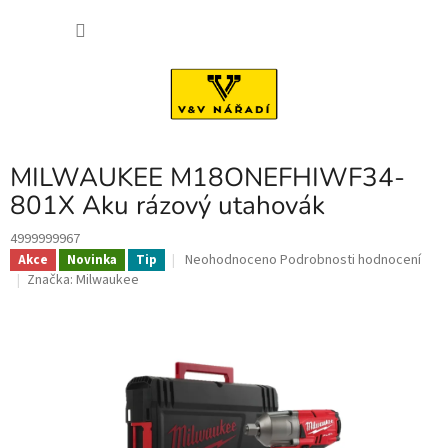
Přejít
NÁKU
na
obsah
KOŠÍK
MILWAUKEE M18ONEFHIWF34-
801X Aku rázový utahovák
4999999967
Průměrné
Neohodnoceno
Podrobnosti hodnocení
Akce
Novinka
Tip
hodnocení
Značka:
Milwaukee
produktu
je
0,0
z
5
hvězdiček.