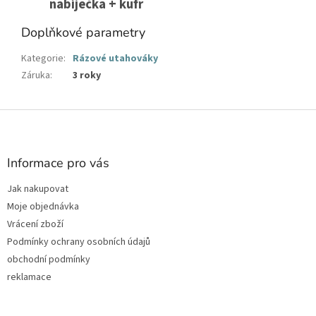
nabíječka + kufr
Doplňkové parametry
Kategorie
:
Rázové utahováky
Záruka
:
3 roky
Z
á
p
a
Informace pro vás
t
Jak nakupovat
í
Moje objednávka
Vrácení zboží
Podmínky ochrany osobních údajů
obchodní podmínky
reklamace