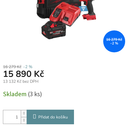
16 279 Kč
–2 %
16 279 Kč
–2 %
15 890 Kč
13 132 Kč bez DPH
Měrná
Skladem
(3 ks)
cena:
Přidat do košíku