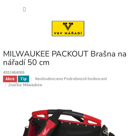
Přejít
NÁKU
na
obsah
KOŠÍK
MILWAUKEE PACKOUT Brašna na
nářadí 50 cm
4932464086
Průměrné
Neohodnoceno
Podrobnosti hodnocení
Akce
Tip
hodnocení
Značka:
Milwaukee
produktu
je
0,0
z
5
hvězdiček.