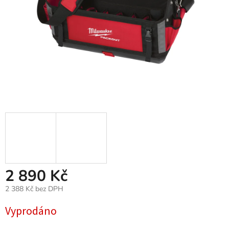
2 890 Kč
2 388 Kč bez DPH
Měrná
Vyprodáno
cena: