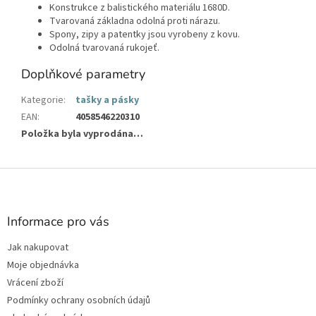
Konstrukce z balistického materiálu 1680D.
Tvarovaná základna odolná proti nárazu.
Spony, zipy a patentky jsou vyrobeny z kovu.
Odolná tvarovaná rukojeť.
Doplňkové parametry
Kategorie
:
tašky a pásky
EAN
:
4058546220310
Položka byla vyprodána…
Z
á
p
a
Informace pro vás
t
Jak nakupovat
í
Moje objednávka
Vrácení zboží
Podmínky ochrany osobních údajů