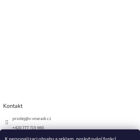
Kontakt
prodej
@
v-vnaradi.cz
+420 777 715 660
K personalizaci obsahu a reklam, poskytování funkcí