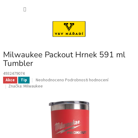
Přejít
NÁKU
na
obsah
KOŠÍK
Milwaukee Packout Hrnek 591 ml
Tumbler
4932479074
Průměrné
Neohodnoceno
Podrobnosti hodnocení
Akce
Tip
hodnocení
Značka:
Milwaukee
produktu
je
0,0
z
5
hvězdiček.