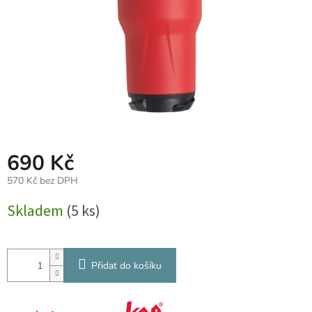
690 Kč
570 Kč bez DPH
Měrná
Skladem
(5 ks)
cena:
Přidat do košíku