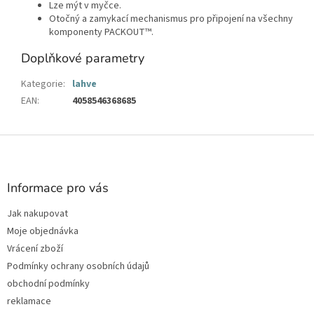
Lze mýt v myčce.
Otočný a zamykací mechanismus pro připojení na všechny
komponenty PACKOUT™.
Doplňkové parametry
Kategorie
:
lahve
EAN
:
4058546368685
Z
á
p
a
Informace pro vás
t
Jak nakupovat
í
Moje objednávka
Vrácení zboží
Podmínky ochrany osobních údajů
obchodní podmínky
reklamace