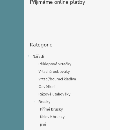
Přijímáme online platby
Přeskočit
Kategorie
kategorie
Nářadí
Příklepové vrtačky
Vrtací šroubováky
Vrtací/bourací kladiva
Osvětlení
Rázové utahováky
Brusky
Přímé brusky
Úhlové brusky
jiné