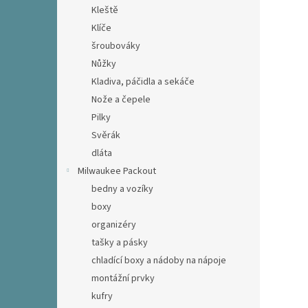
Kleště
Klíče
šroubováky
Nůžky
Kladiva, páčidla a sekáče
Nože a čepele
Pilky
Svěrák
dláta
Milwaukee Packout
bedny a vozíky
boxy
organizéry
tašky a pásky
chladící boxy a nádoby na nápoje
montážní prvky
kufry