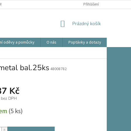
ÍNKY OCHRANY OSOBNÍCH ÚDAJŮ
OBCHODNÍ PODMÍNKY
Přihlášení
REKLAMA
NÁKUPNÍ
Prázdný košík
KOŠÍK
ní oděvy a pomůcky
O nás
Poptávky a dotazy
Prodlouže
etal bal.25ks
48008782
37 Kč
č bez DPH
dem
(5 ks)