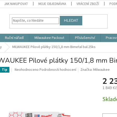
JAK NAKUPOVAT
MOJE OBJEDNÁVKA
VRÁCENÍ ZBOŽÍ
PODM
HLEDAT
Ruční nářadí
Milwaukee Packout
Příslušenství
Pracov
ly
MILWAUKEE Pilové plátky 150/1,8 mm Bimetal bal.25ks
WAUKEE Pilové plátky 150/1,8 mm Bim
Průměrné
Neohodnoceno
Podrobnosti hodnocení
Značka:
Milwaukee
Tip
hodnocení
2 2
produktu
je
1 849 K
0,0
z
Měrná
Skla
5
cena:
hvězdiček.