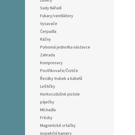
Lasery
Sady Nářadí
Fukary/ventilátory
Vysavače
Čerpadla
Ráčny
Pohonná jednotka nástavce
Zahrada
Kompresory
Postřikovače/Čističe
Řezáky trubek a kabelů
Leštičky
Horkovzdušné pistole
páječky
Míchadla
Frézky
Magnetické vrtačky
inspekční kamery