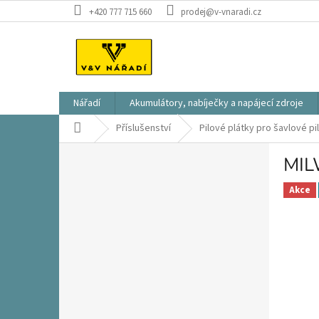
Přejít
+420 777 715 660
prodej@v-vnaradi.cz
na
obsah
Nářadí
Akumulátory, nabíječky a napájecí zdroje
Domů
Příslušenství
Pilové plátky pro šavlové pi
P
MIL
o
s
Akce
t
r
a
n
n
í
p
a