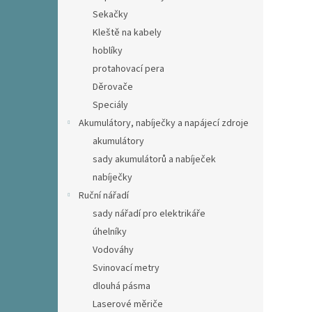
Sekačky
Kleště na kabely
hoblíky
protahovací pera
Děrovače
Speciály
Akumulátory, nabíječky a napájecí zdroje
akumulátory
sady akumulátorů a nabíječek
nabíječky
Ruční nářadí
sady nářadí pro elektrikáře
úhelníky
Vodováhy
Svinovací metry
dlouhá pásma
Laserové měriče