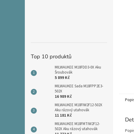
n
e
l
Top 10 produktů
MILWAUKEE M18FDD3-0X Aku
Šroubovák
5 899 Kč
MILWAUKEE Sada M18FPP2E3-
502X
16 989 Kč
Popi
MILWAUKEE M18FIW2F12-502X
Aku rázový utahovák
11 181 Kč
Det
MILWAUKEE M18FMTIW2F12-
502X Aku rázový utahovák
Popi