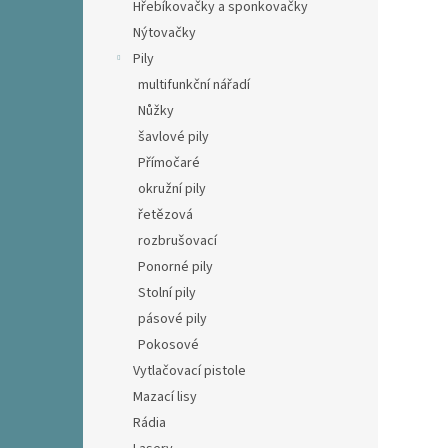
Hřebíkovačky a sponkovačky
Nýtovačky
Pily
multifunkční nářadí
Nůžky
šavlové pily
Přímočaré
okružní pily
řetězová
rozbrušovací
Ponorné pily
Stolní pily
pásové pily
Pokosové
Vytlačovací pistole
Mazací lisy
Rádia