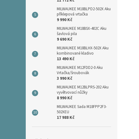
11 772 Kč
MILWAUKEE M18BLPD2-502X Aku
příklepová vrtačka
9 990 Kč
MILWAUKEE M18BSX-402C Aku
šavlová pila
9 690 Kč
MILWAUKEE M18BLHX-502X Aku
kombinované kladivo
13 490 Kč
MILWAUKEE M12FDD2-0 Aku
Vrtačka/šroubovák
3 990 Kč
MILWAUKEE M12BLPRS-202 Aku
vyvětvovací nůžky
8 990 Kč
MILWAUKEE Sada M18FPP2F3-
502XEU
17 988 Kč