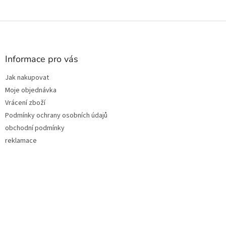
Z
á
p
a
Informace pro vás
t
Jak nakupovat
í
Moje objednávka
Vrácení zboží
Podmínky ochrany osobních údajů
obchodní podmínky
reklamace