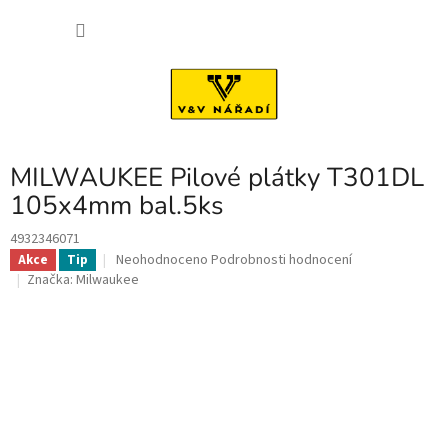
Přejít
NÁKU
na
obsah
KOŠÍK
MILWAUKEE Pilové plátky T301DL
105x4mm bal.5ks
4932346071
Průměrné
Neohodnoceno
Podrobnosti hodnocení
Akce
Tip
hodnocení
Značka:
Milwaukee
produktu
je
0,0
z
5
hvězdiček.