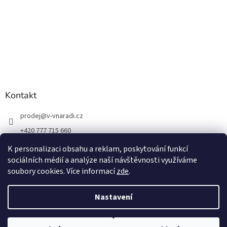
Kontakt
prodej
@
v-vnaradi.cz
+420 777 715 660
K personalizaci obsahu a reklam, poskytování funkcí
sociálních médií a analýze naší návštěvnosti využíváme
soubory cookies. Více informací
zde
.
Vytvořil Shoptet
Nastavení
Copyright 2026
V-VNÁŘADÍ
. Všechna práva vyhrazena.
Upravit