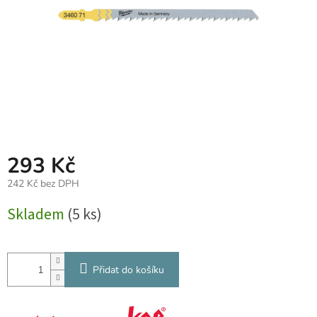
293 Kč
242 Kč bez DPH
Měrná
Skladem
(5 ks)
cena:
Přidat do košíku