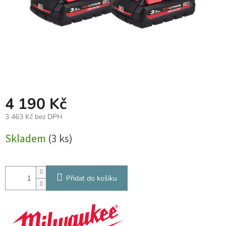
4 190 Kč
3 463 Kč bez DPH
Měrná
Skladem
(3 ks)
cena:
Přidat do košíku