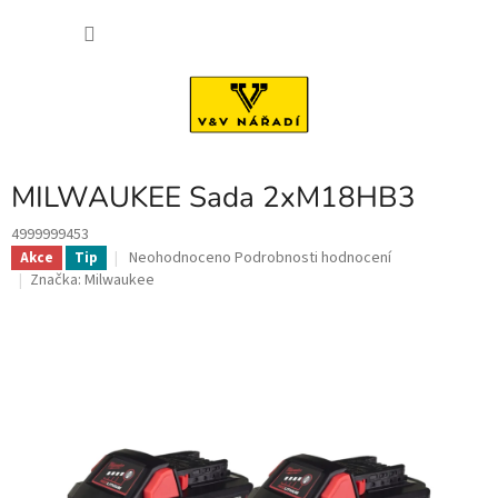
Přejít
NÁKU
na
obsah
KOŠÍK
MILWAUKEE Sada 2xM18HB3
4999999453
Průměrné
Neohodnoceno
Podrobnosti hodnocení
Akce
Tip
hodnocení
Značka:
Milwaukee
produktu
je
0,0
z
5
hvězdiček.