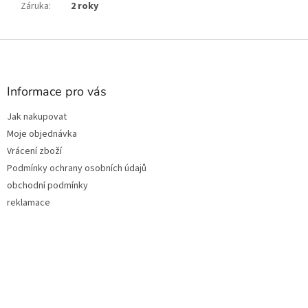
Záruka
:
2 roky
Z
á
p
a
Informace pro vás
t
Jak nakupovat
í
Moje objednávka
Vrácení zboží
Podmínky ochrany osobních údajů
obchodní podmínky
reklamace