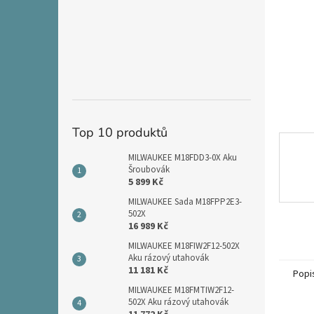
n
e
l
Top 10 produktů
MILWAUKEE M18FDD3-0X Aku
Šroubovák
5 899 Kč
MILWAUKEE Sada M18FPP2E3-
502X
16 989 Kč
MILWAUKEE M18FIW2F12-502X
Aku rázový utahovák
11 181 Kč
Popi
MILWAUKEE M18FMTIW2F12-
502X Aku rázový utahovák