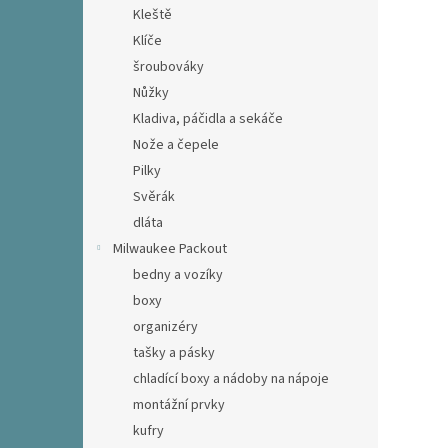
Kleště
Klíče
šroubováky
Nůžky
Kladiva, páčidla a sekáče
Nože a čepele
Pilky
Svěrák
dláta
Milwaukee Packout
bedny a vozíky
boxy
organizéry
tašky a pásky
chladící boxy a nádoby na nápoje
montážní prvky
kufry