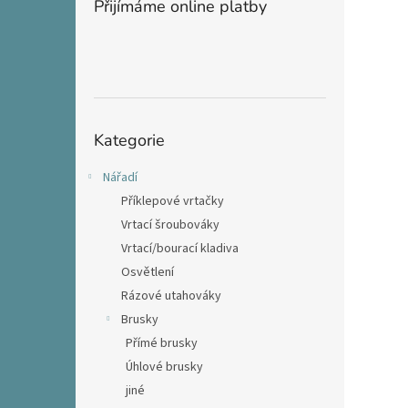
Přijímáme online platby
Přeskočit
Kategorie
kategorie
Nářadí
Příklepové vrtačky
Vrtací šroubováky
Vrtací/bourací kladiva
Osvětlení
Rázové utahováky
Brusky
Přímé brusky
Úhlové brusky
jiné