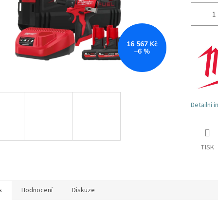
16 567 Kč
–6 %
Detailní 
TISK
s
Hodnocení
Diskuze