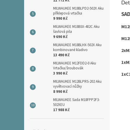
11 772 Kč
Det
MILWAUKEE M18BLPD2-502X Aku
SA
příklepová vrtačka
9 990 Kč
M12
MILWAUKEE M18BSX-402C Aku
šavlová pila
9 690 Kč
M12
MILWAUKEE M18BLHX-502X Aku
2xM
kombinované kladivo
13 490 Kč
1xM
MILWAUKEE M12FDD2-0 Aku
Vrtačka/šroubovák
3 990 Kč
1xC
MILWAUKEE M12BLPRS-202 Aku
vyvětvovací nůžky
8 990 Kč
MILWAUKEE Sada M18FPP2F3-
502XEU
17 988 Kč