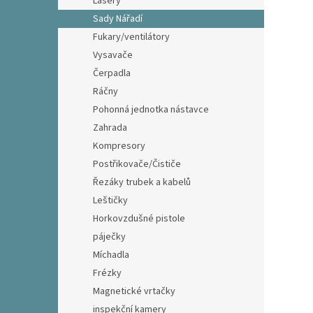
Lasery
Sady Nářadí
Fukary/ventilátory
Vysavače
Čerpadla
Ráčny
Pohonná jednotka nástavce
Zahrada
Kompresory
Postřikovače/Čističe
Řezáky trubek a kabelů
Leštičky
Horkovzdušné pistole
páječky
Míchadla
Frézky
Magnetické vrtačky
inspekční kamery