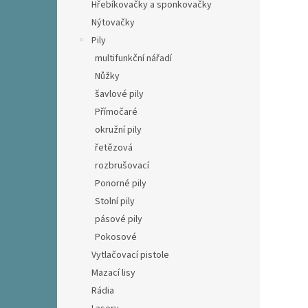
Hřebíkovačky a sponkovačky
Nýtovačky
Pily
multifunkční nářadí
Nůžky
šavlové pily
Přímočaré
okružní pily
řetězová
rozbrušovací
Ponorné pily
Stolní pily
pásové pily
Pokosové
Vytlačovací pistole
Mazací lisy
Rádia