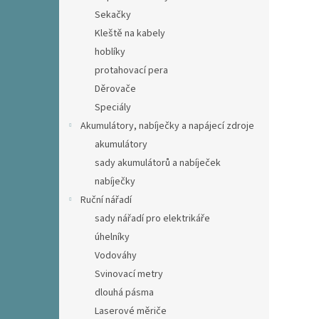
Sekačky
Kleště na kabely
hoblíky
protahovací pera
Děrovače
Speciály
Akumulátory, nabíječky a napájecí zdroje
akumulátory
sady akumulátorů a nabíječek
nabíječky
Ruční nářadí
sady nářadí pro elektrikáře
úhelníky
Vodováhy
Svinovací metry
dlouhá pásma
Laserové měriče