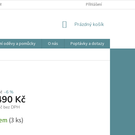
ÍNKY OCHRANY OSOBNÍCH ÚDAJŮ
OBCHODNÍ PODMÍNKY
Přihlášení
REKLAMA
NÁKUPNÍ
Prázdný košík
KOŠÍK
ní oděvy a pomůcky
O nás
Poptávky a dotazy
Prodlouže
č
–6 %
490 Kč
Kč bez DPH
dem
(3 ks)