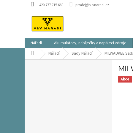
Přejít
+420 777 715 660
prodej@v-vnaradi.cz
na
obsah
Nářadí
Akumulátory, nabíječky a napájecí zdroje
Domů
Nářadí
Sady Nářadí
MILWAUKEE Sad
P
MIL
o
s
Akce
t
r
a
n
n
í
p
a