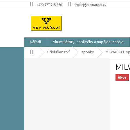
Přejít
+420 777 715 660
prodej@v-vnaradi.cz
na
obsah
Nářadí
Akumulátory, nabíječky a napájecí zdroje
Domů
Příslušenství
sponky
MILWAUKEE sp
P
MIL
o
s
Akce
t
r
a
n
n
í
p
a