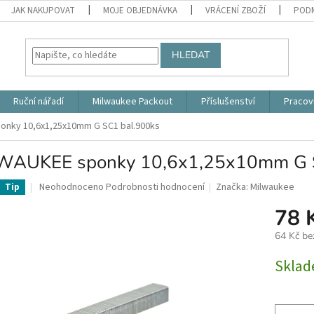
JAK NAKUPOVAT
MOJE OBJEDNÁVKA
VRÁCENÍ ZBOŽÍ
PODM
HLEDAT
Ruční nářadí
Milwaukee Packout
Příslušenství
Pracov
onky 10,6x1,25x10mm G SC1 bal.900ks
WAUKEE sponky 10,6x1,25x10mm G 
Průměrné
Neohodnoceno
Podrobnosti hodnocení
Značka:
Milwaukee
Tip
hodnocení
78 
produktu
je
64 Kč b
0,0
z
Měrná
Skla
5
cena:
hvězdiček.