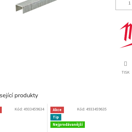
TISK
sející produkty
Kód:
4933459634
Kód:
4933459635
Akce
Tip
Nejprodávanější