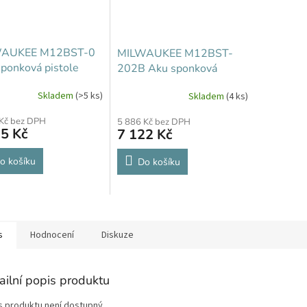
AUKEE M12BST-0
MILWAUKEE M12BST-
ponková pistole
202B Aku sponková
pistole
Skladem
(>5 ks)
Skladem
(4 ks)
 Kč bez DPH
5 886 Kč bez DPH
5 Kč
7 122 Kč
o košíku
Do košíku
s
Hodnocení
Diskuze
ailní popis produktu
s produktu není dostupný