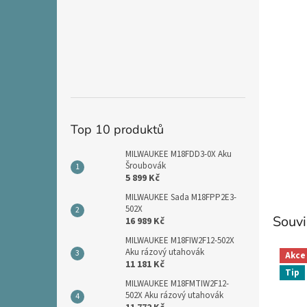
n
e
l
Top 10 produktů
MILWAUKEE M18FDD3-0X Aku
Šroubovák
5 899 Kč
MILWAUKEE Sada M18FPP2E3-
502X
Souvi
16 989 Kč
MILWAUKEE M18FIW2F12-502X
Aku rázový utahovák
Akce
11 181 Kč
Tip
MILWAUKEE M18FMTIW2F12-
502X Aku rázový utahovák