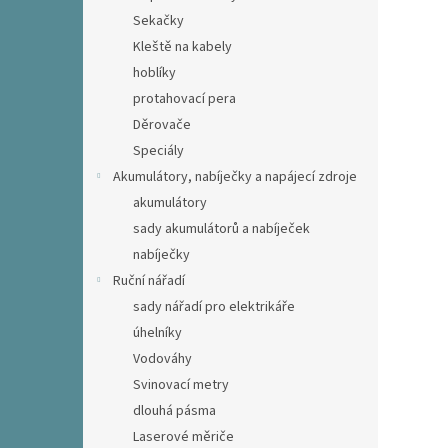
Sekačky
Kleště na kabely
hoblíky
protahovací pera
Děrovače
Speciály
Akumulátory, nabíječky a napájecí zdroje
akumulátory
sady akumulátorů a nabíječek
nabíječky
Ruční nářadí
sady nářadí pro elektrikáře
úhelníky
Vodováhy
Svinovací metry
dlouhá pásma
Laserové měriče