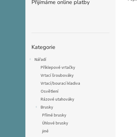
Přijímáme online platby
Přeskočit
Kategorie
kategorie
Nářadí
Příklepové vrtačky
Vrtací šroubováky
Vrtací/bourací kladiva
Osvětlení
Rázové utahováky
Brusky
Přímé brusky
Úhlové brusky
jiné