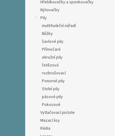
Hřebíkovačky a sponkovačky
Nýtovačky
Pily
multifunkční nářadí
Nůžky
šavlové pily
Přímočaré
okružní pily
řetězová
rozbrušovací
Ponorné pily
Stolní pily
pásové pily
Pokosové
Vytlačovací pistole
Mazací lisy
Rádia