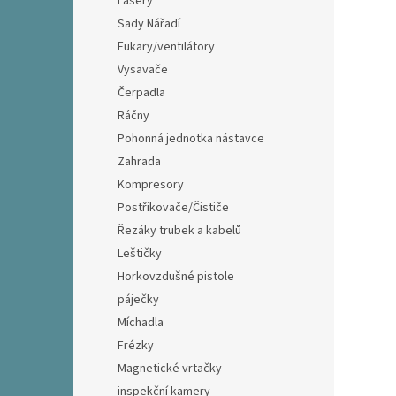
Lasery
Sady Nářadí
Fukary/ventilátory
Vysavače
Čerpadla
Ráčny
Pohonná jednotka nástavce
Zahrada
Kompresory
Postřikovače/Čističe
Řezáky trubek a kabelů
Leštičky
Horkovzdušné pistole
páječky
Míchadla
Frézky
Magnetické vrtačky
inspekční kamery