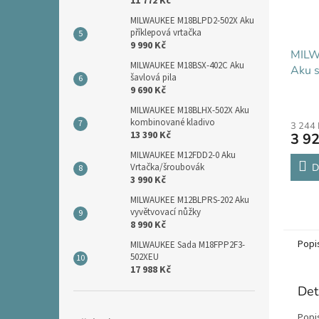
11 772 Kč
MILWAUKEE M18BLPD2-502X Aku
příklepová vrtačka
9 990 Kč
MILW
MILWAUKEE M18BSX-402C Aku
Aku s
šavlová pila
9 690 Kč
MILWAUKEE M18BLHX-502X Aku
kombinované kladivo
3 244
13 390 Kč
3 92
MILWAUKEE M12FDD2-0 Aku
Vrtačka/šroubovák
D
3 990 Kč
MILWAUKEE M12BLPRS-202 Aku
vyvětvovací nůžky
8 990 Kč
Popi
MILWAUKEE Sada M18FPP2F3-
502XEU
17 988 Kč
Det
Popi