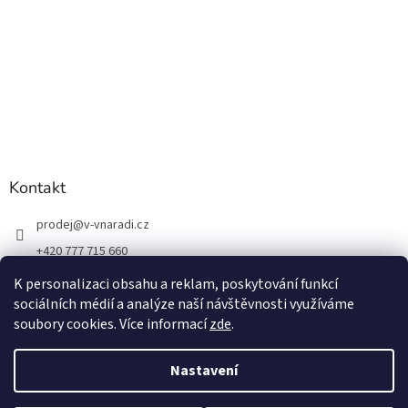
Kontakt
prodej
@
v-vnaradi.cz
+420 777 715 660
K personalizaci obsahu a reklam, poskytování funkcí
sociálních médií a analýze naší návštěvnosti využíváme
soubory cookies. Více informací
zde
.
Vytvořil Shoptet
Nastavení