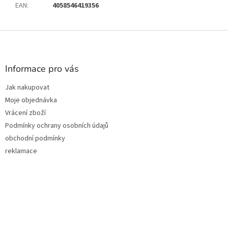
EAN
:
4058546419356
Z
á
p
a
Informace pro vás
t
Jak nakupovat
í
Moje objednávka
Vrácení zboží
Podmínky ochrany osobních údajů
obchodní podmínky
reklamace