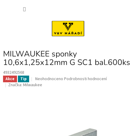
Přejít
NÁKU
na
obsah
KOŠÍK
MILWAUKEE sponky
10,6x1,25x12mm G SC1 bal.600ks
4932492568
Průměrné
Neohodnoceno
Podrobnosti hodnocení
Akce
Tip
hodnocení
Značka:
Milwaukee
produktu
je
0,0
z
5
hvězdiček.