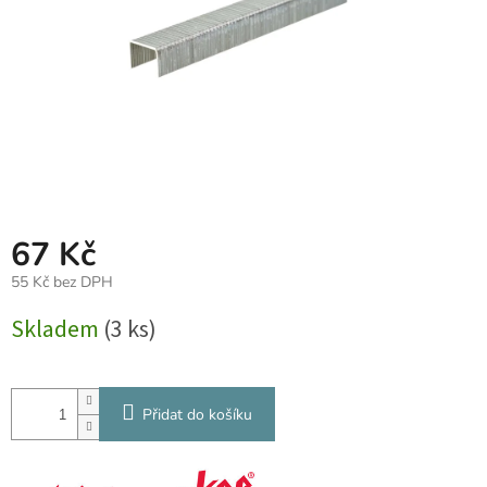
67 Kč
55 Kč bez DPH
Měrná
Skladem
(3 ks)
cena:
Přidat do košíku