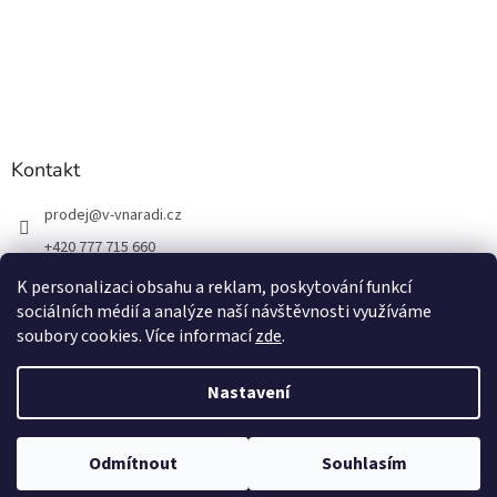
Kontakt
prodej
@
v-vnaradi.cz
+420 777 715 660
K personalizaci obsahu a reklam, poskytování funkcí
sociálních médií a analýze naší návštěvnosti využíváme
soubory cookies. Více informací
zde
.
Vytvořil Shoptet
Nastavení
Copyright 2026
V-VNÁŘADÍ
. Všechna práva vyhrazena.
Upravit
Odmítnout
Souhlasím
nastavení cookies