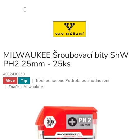
Přejít
NÁKU
na
obsah
KOŠÍK
MILWAUKEE Šroubovací bity ShW
PH2 25mm - 25ks
4932430853
Průměrné
Neohodnoceno
Podrobnosti hodnocení
Akce
Tip
hodnocení
Značka:
Milwaukee
produktu
je
0,0
z
5
hvězdiček.