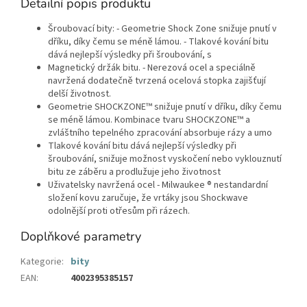
Detailní popis produktu
Šroubovací bity: - Geometrie Shock Zone snižuje pnutí v
dříku, díky čemu se méně lámou. - Tlakové kování bitu
dává nejlepší výsledky při šroubování, s
Magnetický držák bitu. - Nerezová ocel a speciálně
navržená dodatečně tvrzená ocelová stopka zajišťují
delší životnost.
Geometrie SHOCKZONE™ snižuje pnutí v dříku, díky čemu
se méně lámou. Kombinace tvaru SHOCKZONE™ a
zvláštního tepelného zpracování absorbuje rázy a umo
Tlakové kování bitu dává nejlepší výsledky při
šroubování, snižuje možnost vyskočení nebo vyklouznutí
bitu ze záběru a prodlužuje jeho životnost
Uživatelsky navržená ocel - Milwaukee ® nestandardní
složení kovu zaručuje, že vrtáky jsou Shockwave
odolnější proti otřesům při rázech.
Doplňkové parametry
Kategorie
:
bity
EAN
:
4002395385157