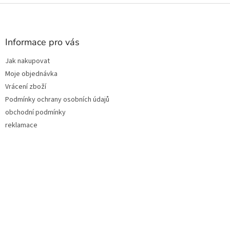
Z
á
p
a
Informace pro vás
t
Jak nakupovat
í
Moje objednávka
Vrácení zboží
Podmínky ochrany osobních údajů
obchodní podmínky
reklamace