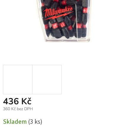
436 Kč
360 Kč bez DPH
Měrná
Skladem
(3 ks)
cena: