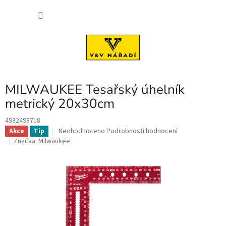
Přejít
NÁKU
na
obsah
KOŠÍK
MILWAUKEE Tesařský úhelník
metrický 20x30cm
4932498718
Průměrné
Neohodnoceno
Podrobnosti hodnocení
Akce
Tip
hodnocení
Značka:
Milwaukee
produktu
je
0,0
z
5
hvězdiček.