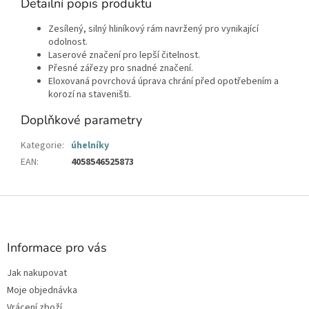
Detailní popis produktu
Zesílený, silný hliníkový rám navržený pro vynikající
odolnost.
Laserové značení pro lepší čitelnost.
Přesné zářezy pro snadné značení.
Eloxovaná povrchová úprava chrání před opotřebením a
korozí na staveništi.
Doplňkové parametry
Kategorie
:
úhelníky
EAN
:
4058546525873
Z
á
p
a
Informace pro vás
t
Jak nakupovat
í
Moje objednávka
Vrácení zboží