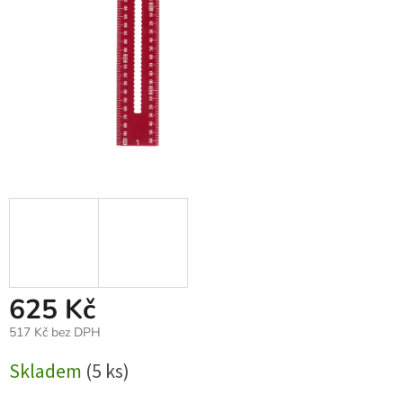
625 Kč
517 Kč bez DPH
Měrná
Skladem
(5 ks)
cena: